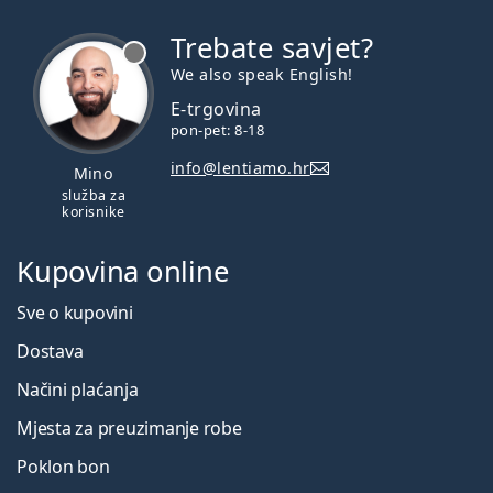
Trebate savjet?
je offline
We also speak English!
E-trgovina
pon-pet: 8-18
info@lentiamo.hr
Mino
služba za
korisnike
Kupovina online
Sve o kupovini
Dostava
Načini plaćanja
Mjesta za preuzimanje robe
Poklon bon