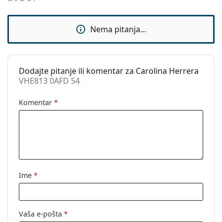
Dodaci
Kutijica:
Da
Nema pitanja...
Krpa za
Da
čišćenje:
Ostalo
Dodajte pitanje ili komentar za Carolina Herrera
VHE813 0AFD 54
Spol:
Ženske
Kategorija:
Dioptrijske naočale
Komentar
*
Marka:
Carolina Herrera
Kod:
VHE813 0AFD 54
Ime
*
Vaša e-pošta
*