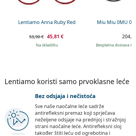
Persol
Prada
Lentiamo Anna Ruby Red
Miu Miu 0MU 09
Sve marke sunčanih naočala
45,81 €
204,9
53,90 €
na skladištu
Besplatna dostava
&
Lentiamo koristi samo prvoklasne leće
Bez odsjaja i nečistoća
Sve naše naočalne leće sadrže
antirefleksni premaz koji sprječava
neželjene odsjaje na prednjoj i stražnjoj
strani naočalne leće. Antirefleksni sloj
također štiti leću od ogrebotina i