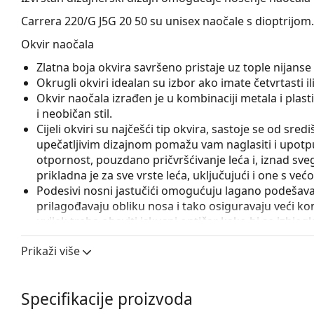
Carrera 220/G J5G 20 50
su unisex naočale s dioptrijom.
Okvir naočala
Zlatna boja okvira savršeno pristaje uz tople nijan
Okrugli okviri idealan su izbor ako imate četvrtasti ili 
Okvir naočala izrađen je u kombinaciji metala i plas
i neobičan stil.
Cijeli okviri su najčešći tip okvira, sastoje se od sred
upečatljivim dizajnom pomažu vam naglasiti i upotpun
otpornost, pouzdano pričvršćivanje leća i, iznad sveg
prikladna je za sve vrste leća, uključujući i one s v
Podesivi nosni jastučići omogućuju lagano podešavanj
prilagođavaju obliku nosa i tako osiguravaju veći k
uvijek treba obaviti iskusni optičar kako bi se izbjeg
Flexi šarka sa ugrađenom oprugom omogućava otvara
Prikaži više
stavljanje naočala. Okvir je zahvaljujući tome otporn
Pribor
Specifikacije proizvoda
Naočale isporučujemo s originalnom futrolom. Boja f
Krpa koja se nalazi u pakiranju idealna je za čišćen