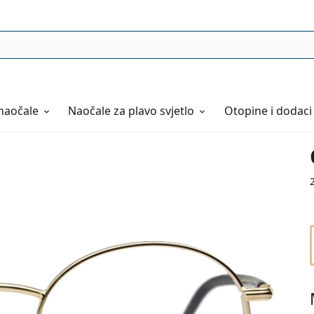
naočale
Naočale
za plavo svjetlo
Otopine i dodaci