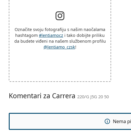
Označite svoju fotografiju s našim naočalama
hashtagom
#lentiamocz
i tako dobijte priliku
da budete viđeni na našem službenom profilu
@lentiamo_czsk
!
Komentari za Carrera
220/G J5G 20 50
Nema pit