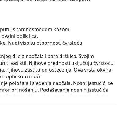
se puti i s tamnosmeđom kosom.
ovalni oblik lica.
tike. Nudi visoku otpornost, čvrstoću
išnjeg dijela naočala i para drškica. Svojim
iti vaš stil. Njihove prednosti uključuju čvrstoću,
a, njihovu zaštitu od oštećenja. Ova vrsta okvira
ećom optičkom moći.
e položaja i sjedenja naočala. Nosni jastučići se
omfor pri nošenju. Podešavanje nosnih jastučića
la oštećenja ili lom zbog nestručne manipulacije.
nje drškica za više od 90° i omogućuje udobnije
iji na lom i duže zadržava pravilno podešavanje.
utrole i njena izvedba mogu se razlikovati.
je i njegu naočala. Neki modeli umjesto krpe mogu