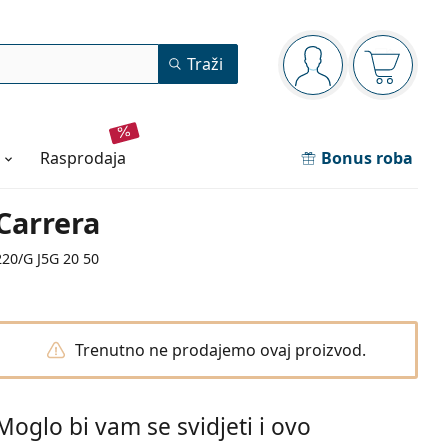
Navigacijska ploča
Traži
ste prijavljeni
Košarica
rasprodaja
Bonus roba
Carrera
220/G J5G 20 50
Trenutno ne prodajemo ovaj proizvod.
Moglo bi vam se svidjeti i ovo