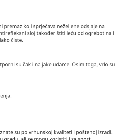
ni premaz koji sprječava neželjene odsjaje na
ntirefleksni sloj također štiti leću od ogrebotina i
lako čiste.
otporni su čak i na jake udarce. Osim toga, vrlo su
enja.
ate su po vrhunskoj kvaliteti i poštenoj izradi.
gradu, ali se mogu koristiti i za sport.