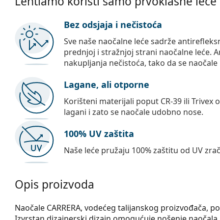
Lentiamo koristi samo prvoklasne leće
Bez odsjaja i nečistoća
Sve naše naočalne leće sadrže antirefleks
prednjoj i stražnjoj strani naočalne leće. A
nakupljanja nečistoća, tako da se naočale 
Lagane, ali otporne
Korišteni materijali poput CR-39 ili Trivex 
lagani i zato se naočale udobno nose.
100% UV zaštita
Naše leće pružaju 100% zaštitu od UV zrač
Opis proizvoda
Naočale CARRERA, vodećeg talijanskog proizvođača, pozn
Izvrstan dizajnerski dizajn omogućuje nošenje naočala u 