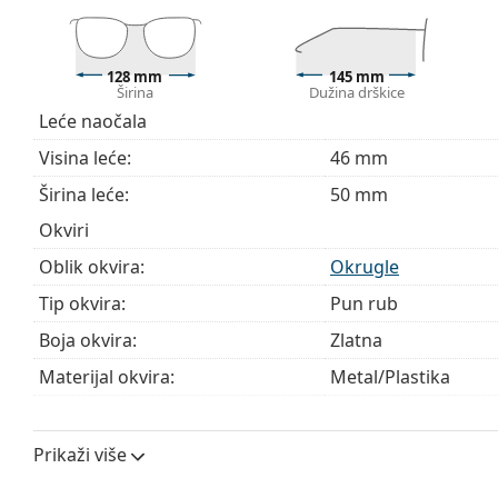
sadržavati tekstilnu vrećicu.
Istražite cijelu ponudu
dioptrijskih naočala
kako biste pr
128 mm
145 mm
kupnju naočala
ako trebate pomoć pri odabiru.
Širina
Dužina drškice
Leće naočala
Ovo je medicinski proizvod. Prije uporabe pročitajte u
Visina leće:
46 mm
Širina leće:
50 mm
Okviri
Oblik okvira:
Okrugle
Tip okvira:
Pun rub
Boja okvira:
Zlatna
Materijal okvira:
Metal/Plastika
Veličina:
S
Širina:
128 mm
Prikaži više
Dužina drškice:
145 mm