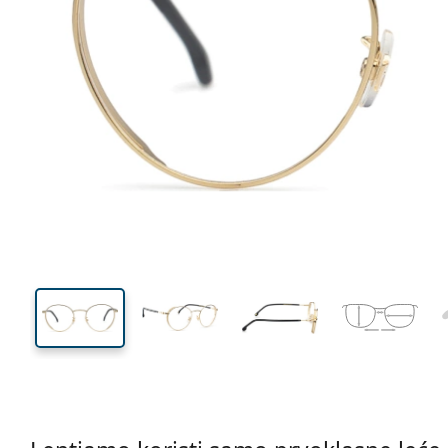
128 mm
Širina
Širina
leće
46 mm
50 mm
Visina leće
Širina leće