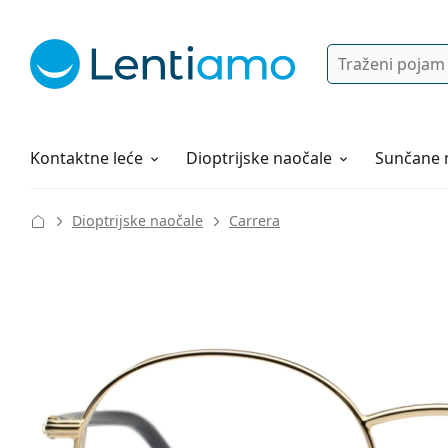
Pretraga
Prijava
Web navigacija
Otopine za leće
Sve o kupovini
Kontaktne leće
Dioptrijske naočale
Sunčane 
Dioptrijske naočale
Carrera