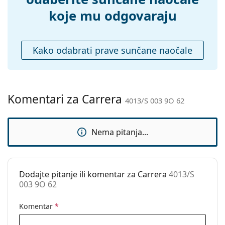
Pogledajte cijelu ponudu
sunčanih naočala
, gdje
koje mu odgovaraju
Širina:
137 mm
možete pronaći više stilova omiljenih marki.
Dužina drškice:
130 mm
Širina mosta:
17 mm
Kako odabrati prave sunčane naočale
Težina:
150 g
Prilagodljivi
Ne
jastučići za nos:
Komentari za Carrera
4013/S 003 9O 62
Dodaci
Kutijica:
Da
Nema pitanja...
Krpa za
Da
čišćenje:
Ostalo
Dodajte pitanje ili komentar za Carrera
4013/S
Spol:
Muške
003 9O 62
Kategorija:
Sunčane naočale
Komentar
*
Marka:
Carrera