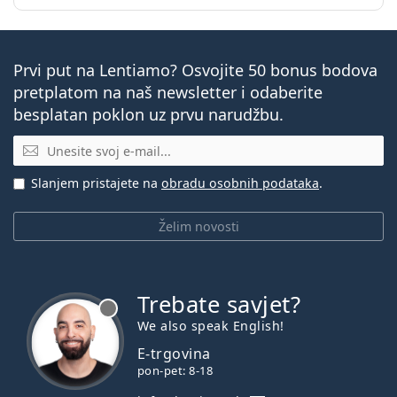
Prvi put na Lentiamo? Osvojite 50 bonus bodova
pretplatom na naš newsletter i odaberite
besplatan poklon uz prvu narudžbu.
E-mail
Slanjem pristajete na
obradu osobnih podataka
.
Želim novosti
Trebate savjet?
je offline
We also speak English!
E-trgovina
pon-pet: 8-18