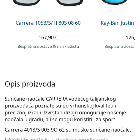
Persol
Prada
Carrera 1053/S/TI 80S 08 60
Ray-Ban Justin 
Sve marke sunčanih naočala
167,90 €
126,9
Besplatna dostava
&
na skladištu
Besplatna dostava
Opis proizvoda
Sunčane naočale CARRERA vodećeg talijanskog
proizvođača poznate su po vrhunskoj kvaliteti i
preciznoj izradi. Izvrstan dizajn omogućuje nošenje
naočala u gradu, ali se mogu koristiti i za sport.
Carrera 4013/S 003 9O 62
su muške sunčane naočale.