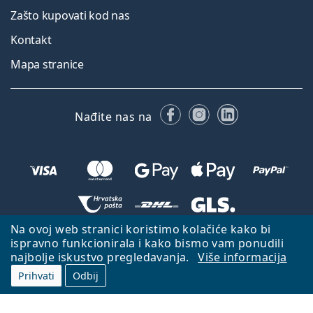
Zašto kupovati kod nas
Kontakt
Mapa stranice
Facebooku
Instagramu
LinkedIn
Nađite nas na
Na ovoj web stranici koristimo kolačiće kako bi
Natrag na početnu stranicu
Idi gore
ispravno funkcionirala i kako bismo vam ponudili
najbolje iskustvo pregledavanja.
Više informacija
Lentiamo.hr je u vlasništvu i upravljanju tvrtke Lentiamo s.r.o., Češka
Republika
S vama smo već 18 godina.
Prihvati
Odbij