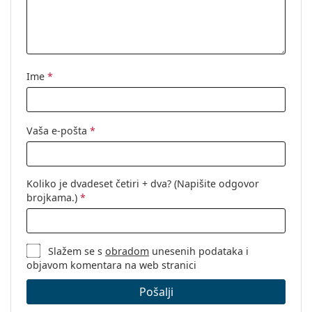
Upotreba:
Moda
Kod:
4013/S 003 9O 62
Ime
*
Vaša e-pošta
*
Koliko je dvadeset četiri + dva? (Napišite odgovor
brojkama.)
*
Slažem se s
obradom
unesenih podataka i
objavom komentara na web stranici
Pošalji