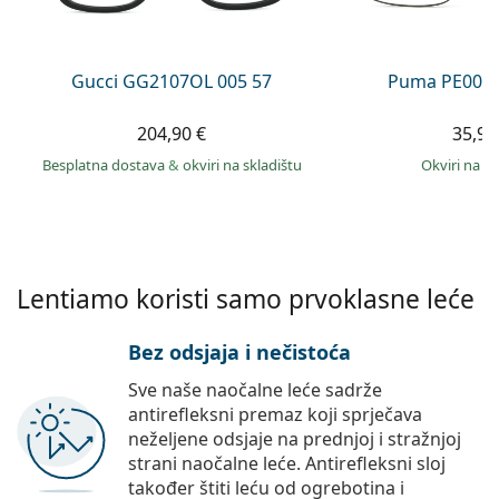
Persol
Prada
Gucci GG2107OL 005 57
Puma PE0027
Sve marke sunčanih naočala
204,90 €
35,99
Besplatna dostava
&
okviri na skladištu
okviri na s
Lentiamo koristi samo prvoklasne leće
Bez odsjaja i nečistoća
Sve naše naočalne leće sadrže
antirefleksni premaz koji sprječava
neželjene odsjaje na prednjoj i stražnjoj
strani naočalne leće. Antirefleksni sloj
također štiti leću od ogrebotina i