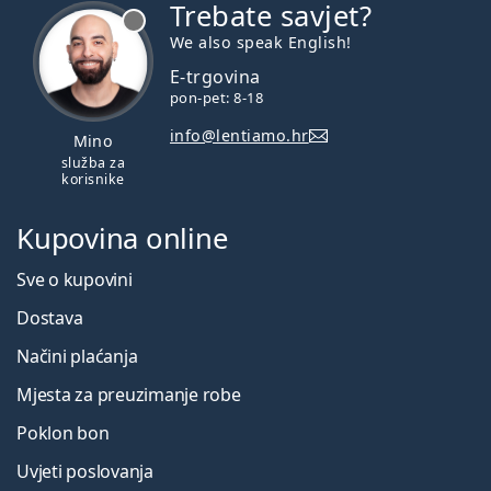
Trebate savjet?
je offline
We also speak English!
E-trgovina
pon-pet: 8-18
info@lentiamo.hr
Mino
služba za
korisnike
Kupovina online
Sve o kupovini
Dostava
Načini plaćanja
Mjesta za preuzimanje robe
Poklon bon
Uvjeti poslovanja