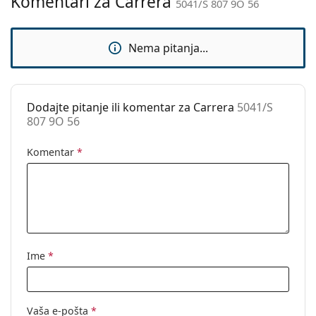
Komentari za Carrera
5041/S 807 9O 56
Upotreba:
Moda
Kod:
5041/S 807 9O 56
Nema pitanja...
Dodajte pitanje ili komentar za Carrera
5041/S
807 9O 56
Komentar
*
Ime
*
Vaša e-pošta
*