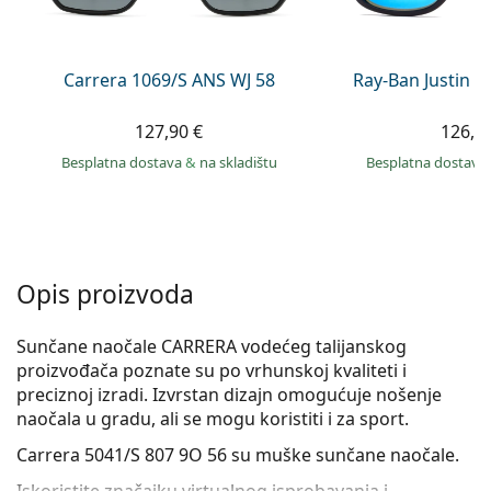
Persol
Prada
Carrera 1069/S ANS WJ 58
Ray-Ban Justin 
Sve marke sunčanih naočala
127,90 €
126,9
Besplatna dostava
&
na skladištu
Besplatna dostava
Opis proizvoda
Sunčane naočale CARRERA vodećeg talijanskog
proizvođača poznate su po vrhunskoj kvaliteti i
preciznoj izradi. Izvrstan dizajn omogućuje nošenje
naočala u gradu, ali se mogu koristiti i za sport.
Carrera 5041/S 807 9O 56
su muške sunčane naočale.