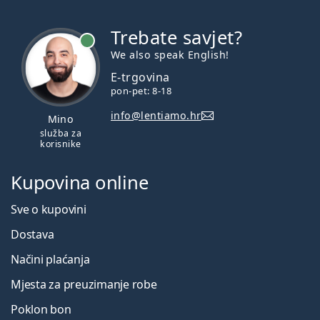
Trebate savjet?
je online
We also speak English!
E-trgovina
pon-pet: 8-18
info@lentiamo.hr
Mino
služba za
korisnike
Kupovina online
Sve o kupovini
Dostava
Načini plaćanja
Mjesta za preuzimanje robe
Poklon bon