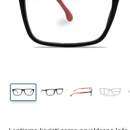
134 mm
Širina
Širina
leće
37 mm
55 mm
Visina leće
Širina leće