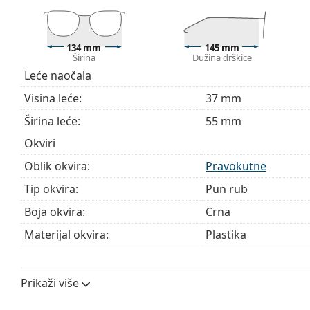
kupnju naočala
ako trebate pomoć pri odabiru.
Ovo je medicinski proizvod. Prije uporabe pročitajte u
134 mm
145 mm
Širina
Dužina drškice
Leće naočala
Visina leće:
37 mm
Širina leće:
55 mm
Okviri
Oblik okvira:
Pravokutne
Tip okvira:
Pun rub
Boja okvira:
Crna
Materijal okvira:
Plastika
Veličina:
M
Širina:
134 mm
Prikaži više
Dužina drškice:
145 mm