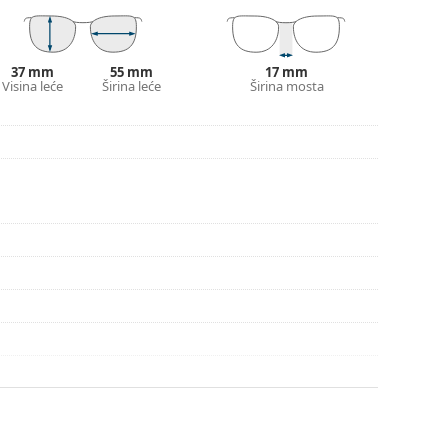
pute za uporabu.
37 mm
55 mm
17 mm
Visina leće
Širina leće
Širina mosta