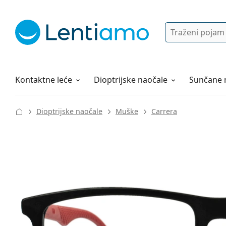
Pretraga
Prijava
Web navigacija
Otopine za leće
Sve o kupovini
Kontaktne leće
Dioptrijske naočale
Sunčane 
Dioptrijske naočale
Muške
Carrera