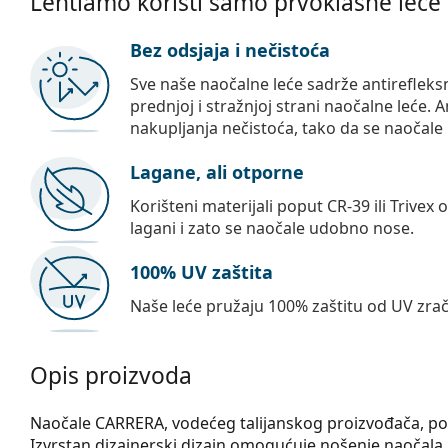
Lentiamo koristi samo prvoklasne leće
Bez odsjaja i nečistoća
Sve naše naočalne leće sadrže antirefleks
prednjoj i stražnjoj strani naočalne leće. A
nakupljanja nečistoća, tako da se naočale 
Lagane, ali otporne
Korišteni materijali poput CR-39 ili Trivex 
lagani i zato se naočale udobno nose.
100% UV zaštita
Naše leće pružaju 100% zaštitu od UV zrač
Opis proizvoda
Naočale CARRERA, vodećeg talijanskog proizvođača, pozn
Izvrstan dizajnerski dizajn omogućuje nošenje naočala u 