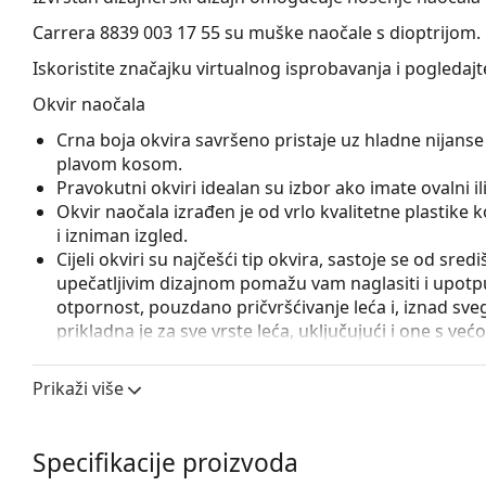
Carrera 8839 003 17 55
su muške naočale s dioptrijom.
Iskoristite značajku virtualnog isprobavanja i pogledaj
Okvir naočala
Crna boja okvira savršeno pristaje uz hladne nijanse 
plavom kosom.
Pravokutni okviri idealan su izbor ako imate ovalni ili 
Okvir naočala izrađen je od vrlo kvalitetne plastike
i izniman izgled.
Cijeli okviri su najčešći tip okvira, sastoje se od sred
upečatljivim dizajnom pomažu vam naglasiti i upotpun
otpornost, pouzdano pričvršćivanje leća i, iznad sveg
prikladna je za sve vrste leća, uključujući i one s v
Pribor
Prikaži više
Naočale isporučujemo s originalnom futrolom. Boja f
Krpa koja se nalazi u pakiranju idealna je za čišćen
sadržavati tekstilnu vrećicu.
Specifikacije proizvoda
Istražite cijelu ponudu
dioptrijskih naočala
kako biste pr