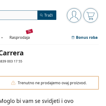
Navigacijska ploča
Traži
ste prijavljeni
Košarica
rasprodaja
Bonus roba
Carrera
8839 003 17 55
Trenutno ne prodajemo ovaj proizvod.
Moglo bi vam se svidjeti i ovo