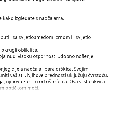
te kako izgledate s naočalama.
puti i sa svijetlosmeđom, crnom ili svijetlo
okrugli oblik lica.
 koja nudi visoku otpornost, udobno nošenje
išnjeg dijela naočala i para drškica. Svojim
iti vaš stil. Njihove prednosti uključuju čvrstoću,
a, njihovu zaštitu od oštećenja. Ova vrsta okvira
ećom optičkom moći.
utrole i njena izvedba mogu se razlikovati.
je i njegu naočala. Neki modeli umjesto krpe mogu
onašli više stilova ili provjerite naš
vodič za