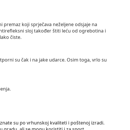
ni premaz koji sprječava neželjene odsjaje na
ntirefleksni sloj također štiti leću od ogrebotina i
lako čiste.
otporni su čak i na jake udarce. Osim toga, vrlo su
enja.
ate su po vrhunskoj kvaliteti i poštenoj izradi.
gradu, ali se mogu koristiti i za sport.