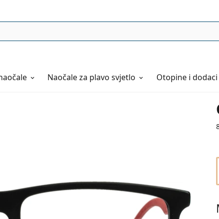
naočale
Naočale
za plavo svjetlo
Otopine i dodaci