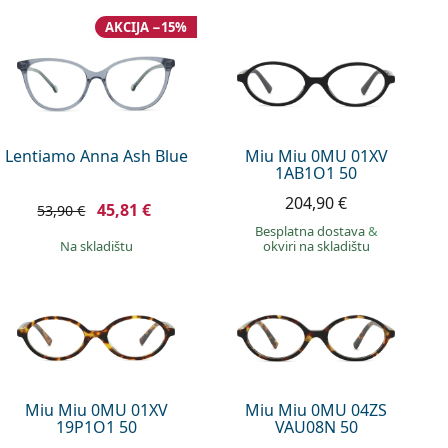
AKCIJA −15%
Lentiamo Anna Ash Blue
Miu Miu 0MU 01XV
1AB1O1 50
204,90 €
45,81 €
53,90 €
Besplatna dostava
&
na skladištu
okviri na skladištu
Miu Miu 0MU 01XV
Miu Miu 0MU 04ZS
19P1O1 50
VAU08N 50