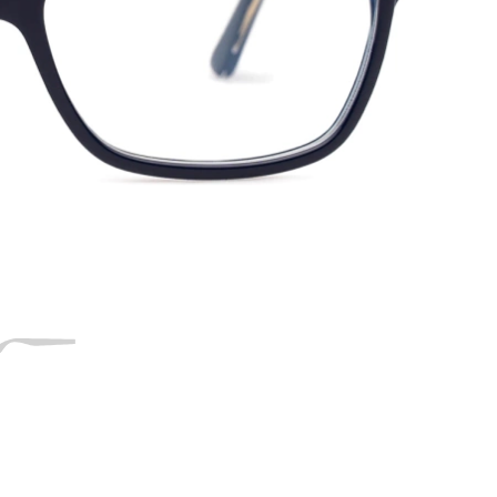
54
15
145
145 mm
Dužina drškice
Širina
Dužina
mosta
drškice
15 mm
Širina mosta