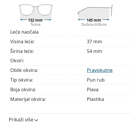
Istražite cijelu ponudu
dioptrijskih naočala
kako biste pr
kupnju naočala
ako trebate pomoć pri odabiru.
Ovo je medicinski proizvod. Prije uporabe pročitajte u
132 mm
145 mm
Širina
Dužina drškice
Leće naočala
Visina leće:
37 mm
Širina leće:
54 mm
Okviri
Oblik okvira:
Pravokutne
Tip okvira:
Pun rub
Boja okvira:
Plava
Materijal okvira:
Plastika
Veličina:
M
Širina:
132 mm
Prikaži više
Dužina drškice:
145 mm