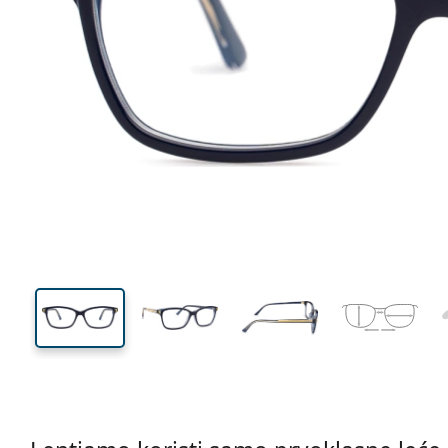
132 mm
Širina
Širina
leće
37 mm
54 mm
Visina leće
Širina leće