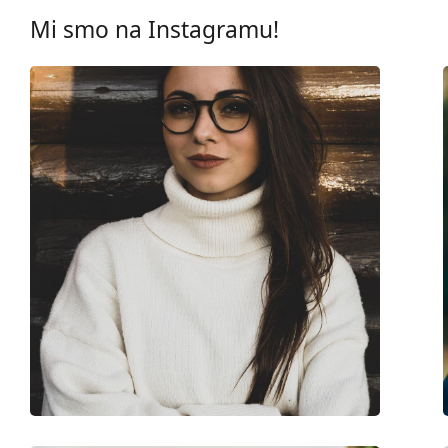
Širina mosta:
15 mm
Mi smo na Instagramu!
Težina:
150 g
Prilagodljivi jastučići za nos:
Ne
Dodaci
Kutijica:
Da
Krpa za čišćenje:
Da
Ostalo
Spol:
Ženske
Kategorija:
Dioptrijske naočale
Marka:
Cartier
Kod:
CT0206O 007 15 54