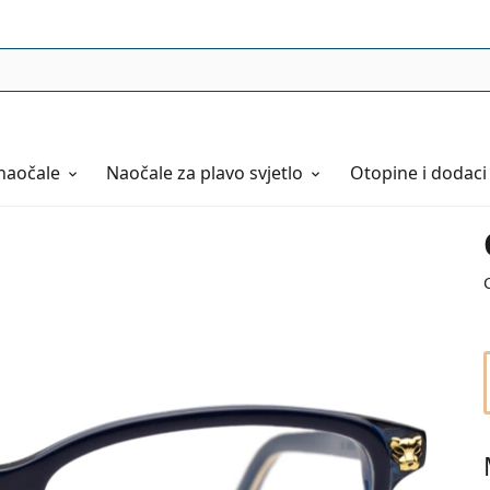
naočale
Naočale
za plavo svjetlo
Otopine i dodaci