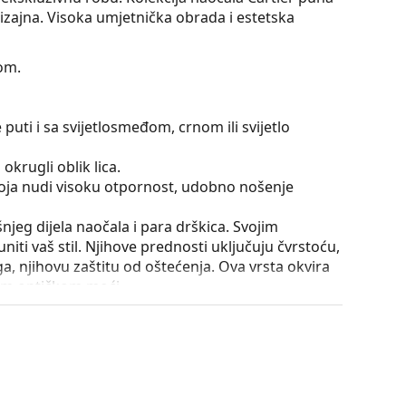
dizajna. Visoka umjetnička obrada i estetska
om.
puti i sa svijetlosmeđom, crnom ili svijetlo
okrugli oblik lica.
 koja nudi visoku otpornost, udobno nošenje
išnjeg dijela naočala i para drškica. Svojim
iti vaš stil. Njihove prednosti uključuju čvrstoću,
a, njihovu zaštitu od oštećenja. Ova vrsta okvira
ećom optičkom moći.
utrole i njena izvedba mogu se razlikovati.
je i njegu naočala. Neki modeli umjesto krpe mogu