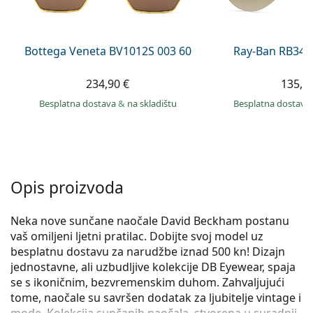
Persol
Prada
Bottega Veneta BV1012S 003 60
Ray-Ban RB344
Sve marke sunčanih naočala
234,90 €
135,9
Besplatna dostava
&
na skladištu
Besplatna dostava
Opis proizvoda
Neka nove sunčane naočale David Beckham postanu
vaš omiljeni ljetni pratilac. Dobijte svoj model uz
besplatnu dostavu za narudžbe iznad 500 kn! Dizajn
jednostavne, ali uzbudljive kolekcije DB Eyewear, spaja
se s ikoničnim, bezvremenskim duhom. Zahvaljujući
tome, naočale su savršen dodatak za ljubitelje vintage i