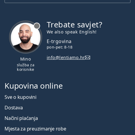
Trebate savjet?
je offline
We also speak English!
E-trgovina
pon-pet: 8-18
info@lentiamo.hr
Mino
služba za
korisnike
Kupovina online
Sve o kupovini
Dostava
Načini plaćanja
Mjesta za preuzimanje robe