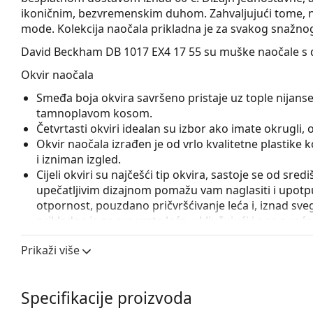
ikoničnim, bezvremenskim duhom. Zahvaljujući tome, nao
mode. Kolekcija naočala prikladna je za svakog snažnog 
David Beckham DB 1017 EX4 17 55
su muške naočale s d
Okvir naočala
Smeđa boja okvira savršeno pristaje uz tople nijanse
tamnoplavom kosom.
Četvrtasti okviri idealan su izbor ako imate okrugli, ova
Okvir naočala izrađen je od vrlo kvalitetne plastike
i izniman izgled.
Cijeli okviri su najčešći tip okvira, sastoje se od sred
upečatljivim dizajnom pomažu vam naglasiti i upotpun
otpornost, pouzdano pričvršćivanje leća i, iznad sveg
prikladna je za sve vrste leća, uključujući i one s v
Flexi šarka sa ugrađenom oprugom omogućava otvara
Prikaži više
stavljanje naočala. Okvir je zahvaljujući tome otporn
Pribor
Specifikacije proizvoda
Naočale isporučujemo s originalnom futrolom. Boja f
Krpa koja se nalazi u pakiranju idealna je za čišćen