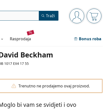
Navigacijska ploča
Traži
ste prijavljeni
Košarica
rasprodaja
Bonus roba
David Beckham
DB 1017 EX4 17 55
Trenutno ne prodajemo ovaj proizvod.
Moglo bi vam se svidjeti i ovo