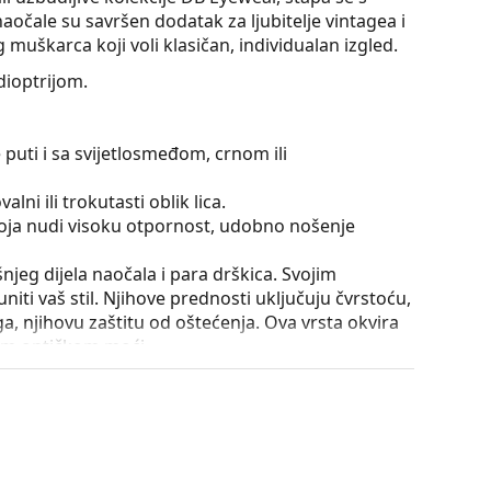
čale su savršen dodatak za ljubitelje vintagea i
muškarca koji voli klasičan, individualan izgled.
ioptrijom.
 puti i sa svijetlosmeđom, crnom ili
lni ili trokutasti oblik lica.
 koja nudi visoku otpornost, udobno nošenje
išnjeg dijela naočala i para drškica. Svojim
iti vaš stil. Njihove prednosti uključuju čvrstoću,
a, njihovu zaštitu od oštećenja. Ova vrsta okvira
ećom optičkom moći.
nje drškica za više od 90° i omogućuje udobnije
iji na lom i duže zadržava pravilno podešavanje.
utrole i njena izvedba mogu se razlikovati.
je i njegu naočala. Neki modeli umjesto krpe mogu