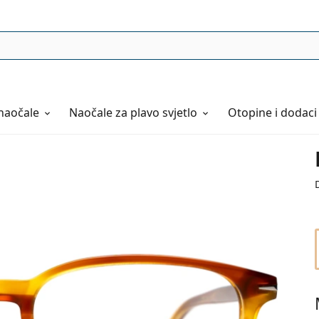
naočale
Naočale
za plavo svjetlo
Otopine i dodaci