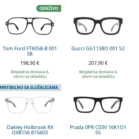
ODRŽIVO
Tom Ford FT6058-B 001
Gucci GG1138O 001 52
58
198,90 €
207,90 €
Besplatna dostava
&
Besplatna dostava
&
okviri na skladištu
okviri na skladištu
PATIBILNO SA SLUŠALICAMA
Oakley Holbrook RX
Prada 0PR C03V 16K1O1
OX8156 815603
55