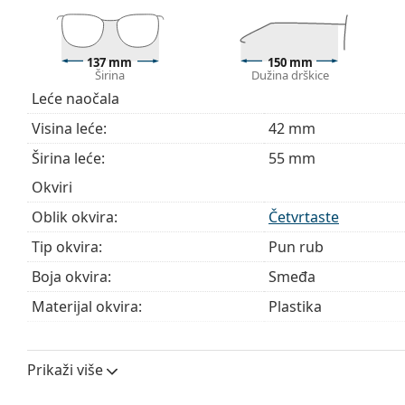
sadržavati tekstilnu vrećicu.
Istražite cijelu ponudu
dioptrijskih naočala
kako biste pr
137 mm
150 mm
kupnju naočala
ako trebate pomoć pri odabiru.
Širina
Dužina drškice
Leće naočala
Ovo je medicinski proizvod. Prije uporabe pročitajte u
Visina leće:
42 mm
Širina leće:
55 mm
Okviri
Oblik okvira:
Četvrtaste
Tip okvira:
Pun rub
Boja okvira:
Smeđa
Materijal okvira:
Plastika
Veličina:
M
Širina:
137 mm
Prikaži više
Dužina drškice:
150 mm