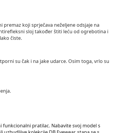
ni premaz koji sprječava neželjene odsjaje na
ntirefleksni sloj također štiti leću od ogrebotina i
lako čiste.
otporni su čak i na jake udarce. Osim toga, vrlo su
enja.
funkcionalni pratilac. Nabavite svoj model s
i uzbudljive kolekcije DB Eyewear, stapa se s