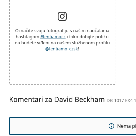
Označite svoju fotografiju s našim naočalama
hashtagom
#lentiamocz
i tako dobijte priliku
da budete viđeni na našem službenom profilu
@lentiamo_czsk
!
Komentari za David Beckham
DB 1017 EX4 1
Nema pit