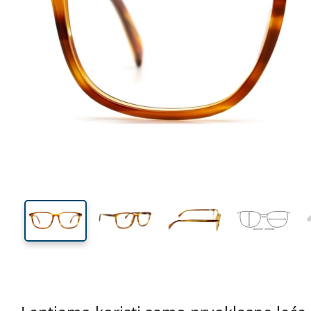
137 mm
Širina
Širina
leće
42 mm
55 mm
Visina leće
Širina leće