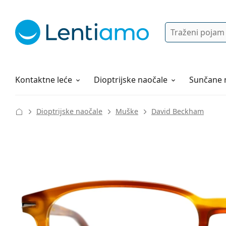
Pretraga
Prijava
Web navigacija
Otopine za leće
Sve o kupovini
Kontaktne leće
Dioptrijske naočale
Sunčane 
Dioptrijske naočale
Muške
David Beckham