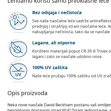
Lentiamo koristi samo prvoklasne leće
Bez odsjaja i nečistoća
Sve naše naočalne leće sadrže antirefleks
prednjoj i stražnjoj strani naočalne leće. A
nakupljanja nečistoća, tako da se naočale 
Lagane, ali otporne
Korišteni materijali poput CR-39 ili Trivex 
lagani i zato se naočale udobno nose.
100% UV zaštita
Naše leće pružaju 100% zaštitu od UV zrač
Opis proizvoda
Neka nove naočale David Beckham postanu vaš omiljeni 
besplatnom dostavom iznad 60 €! Dizajn jednostavne, al