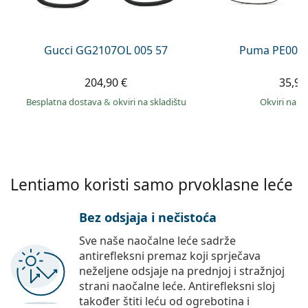
Persol
Prada
Gucci GG2107OL 005 57
Puma PE0027
Sve marke sunčanih naočala
204,90 €
35,99
Besplatna dostava
&
okviri na skladištu
okviri na s
Lentiamo koristi samo prvoklasne leće
Bez odsjaja i nečistoća
Sve naše naočalne leće sadrže
antirefleksni premaz koji sprječava
neželjene odsjaje na prednjoj i stražnjoj
strani naočalne leće. Antirefleksni sloj
također štiti leću od ogrebotina i