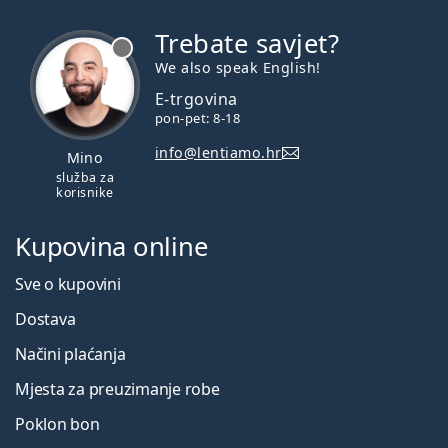
Trebate savjet?
je offline
We also speak English!
E-trgovina
pon-pet: 8-18
info@lentiamo.hr
Mino
služba za
korisnike
Kupovina online
Sve o kupovini
Dostava
Načini plaćanja
Mjesta za preuzimanje robe
Poklon bon