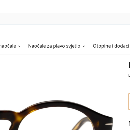
naočale
Naočale
za plavo svjetlo
Otopine i dodaci