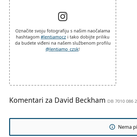
Označite svoju fotografiju s našim naočalama
hashtagom
#lentiamocz
i tako dobijte priliku
da budete viđeni na našem službenom profilu
@lentiamo_czsk
!
Komentari za David Beckham
DB 7010 086 2
Nema pit