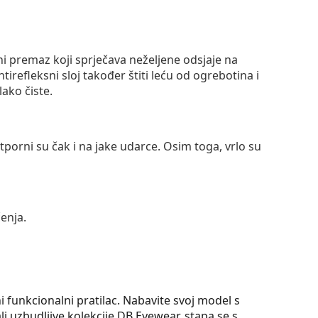
ni premaz koji sprječava neželjene odsjaje na
ntirefleksni sloj također štiti leću od ogrebotina i
lako čiste.
otporni su čak i na jake udarce. Osim toga, vrlo su
enja.
funkcionalni pratilac. Nabavite svoj model s
i uzbudljive kolekcije DB Eyewear, stapa se s