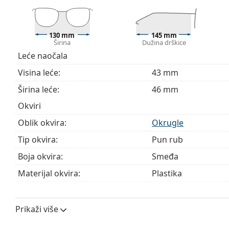
Istražite cijelu ponudu
dioptrijskih naočala
kako biste pr
kupnju naočala
ako trebate pomoć pri odabiru.
Ovo je medicinski proizvod. Prije uporabe pročitajte u
130 mm
145 mm
Širina
Dužina drškice
Leće naočala
Visina leće:
43 mm
Širina leće:
46 mm
Okviri
Oblik okvira:
Okrugle
Tip okvira:
Pun rub
Boja okvira:
Smeđa
Materijal okvira:
Plastika
Veličina:
M
Širina:
130 mm
Prikaži više
Dužina drškice:
145 mm