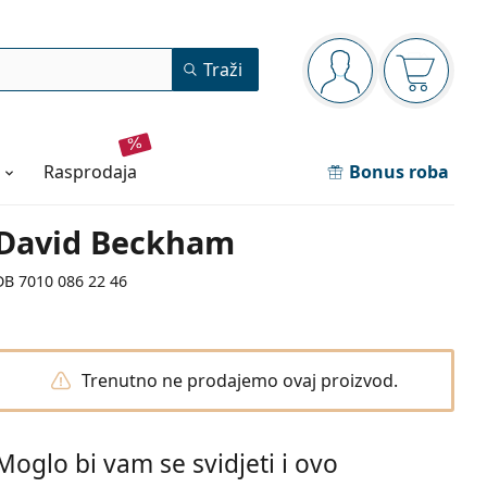
Navigacijska ploča
Traži
ste prijavljeni
Košarica
rasprodaja
Bonus roba
David Beckham
DB 7010 086 22 46
Trenutno ne prodajemo ovaj proizvod.
Moglo bi vam se svidjeti i ovo