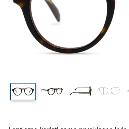
130 mm
Širina
Širina
leće
43 mm
46 mm
Visina leće
Širina leće