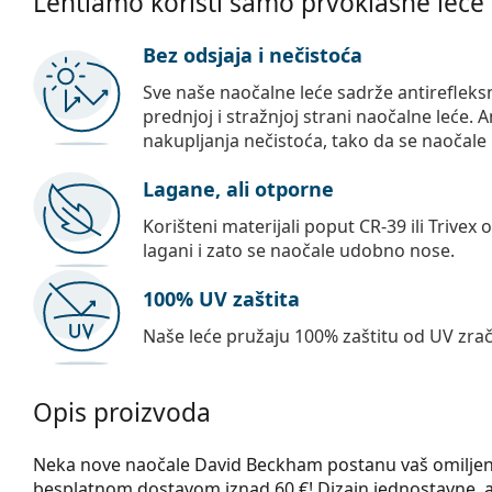
Lentiamo koristi samo prvoklasne leće
Bez odsjaja i nečistoća
Sve naše naočalne leće sadrže antirefleks
prednjoj i stražnjoj strani naočalne leće. A
nakupljanja nečistoća, tako da se naočale 
Lagane, ali otporne
Korišteni materijali poput CR-39 ili Trivex 
lagani i zato se naočale udobno nose.
100% UV zaštita
Naše leće pružaju 100% zaštitu od UV zrač
Opis proizvoda
Neka nove naočale David Beckham postanu vaš omiljeni 
besplatnom dostavom iznad 60 €! Dizajn jednostavne, al