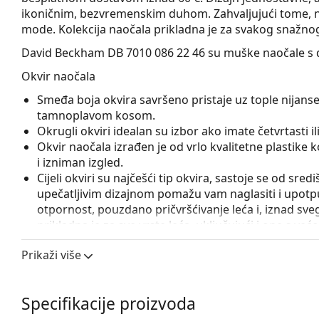
ikoničnim, bezvremenskim duhom. Zahvaljujući tome, nao
mode. Kolekcija naočala prikladna je za svakog snažnog 
David Beckham DB 7010 086 22 46
su muške naočale s d
Okvir naočala
Smeđa boja okvira savršeno pristaje uz tople nijanse
tamnoplavom kosom.
Okrugli okviri idealan su izbor ako imate četvrtasti ili 
Okvir naočala izrađen je od vrlo kvalitetne plastike
i izniman izgled.
Cijeli okviri su najčešći tip okvira, sastoje se od sred
upečatljivim dizajnom pomažu vam naglasiti i upotpun
otpornost, pouzdano pričvršćivanje leća i, iznad sveg
prikladna je za sve vrste leća, uključujući i one s v
Pribor
Prikaži više
Naočale isporučujemo s originalnom futrolom. Boja f
Krpa koja se nalazi u pakiranju idealna je za čišćen
Specifikacije proizvoda
sadržavati tekstilnu vrećicu.