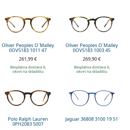
Oliver Peoples O´Malley
Oliver Peoples O´Malley
0OV5183 1011 47
0OV5183 1003 45
261,99 €
269,90 €
Besplatna dostava
&
Besplatna dostava
&
okviri na skladištu
okviri na skladištu
Polo Ralph Lauren
Jaguar 36808 3100 19 51
0PH2083 5007