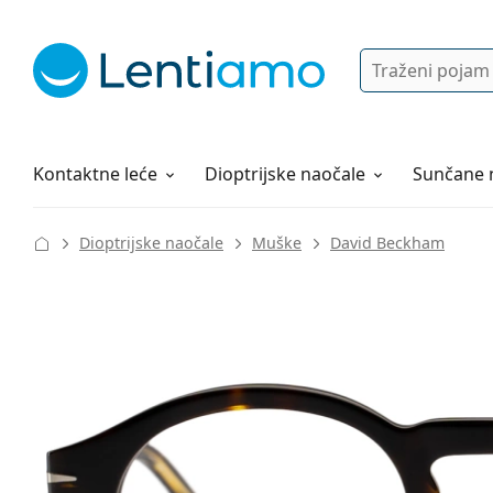
Pretraga
Prijava
Web navigacija
Otopine za leće
Sve o kupovini
Kontaktne leće
Dioptrijske naočale
Sunčane 
Dioptrijske naočale
Muške
David Beckham