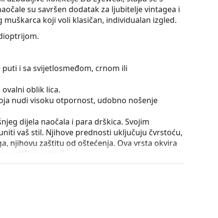
čale su savršen dodatak za ljubitelje vintagea i
muškarca koji voli klasičan, individualan izgled.
ioptrijom.
 puti i sa svijetlosmeđom, crnom ili
ovalni oblik lica.
 koja nudi visoku otpornost, udobno nošenje
išnjeg dijela naočala i para drškica. Svojim
iti vaš stil. Njihove prednosti uključuju čvrstoću,
a, njihovu zaštitu od oštećenja. Ova vrsta okvira
ećom optičkom moći.
utrole i njena izvedba mogu se razlikovati.
je i njegu naočala. Neki modeli umjesto krpe mogu