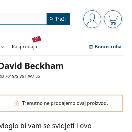
Navigacijska ploča
Traži
ste prijavljeni
Košarica
rasprodaja
Bonus roba
David Beckham
DB 7019/S V81 W7 55
Trenutno ne prodajemo ovaj proizvod.
Moglo bi vam se svidjeti i ovo