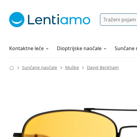
Pretraga
Prijava
Web navigacija
Otopine za leće
Sve o kupovini
Kontaktne leće
Dioptrijske naočale
Sunčane 
Sunčane naočale
Muške
David Beckham