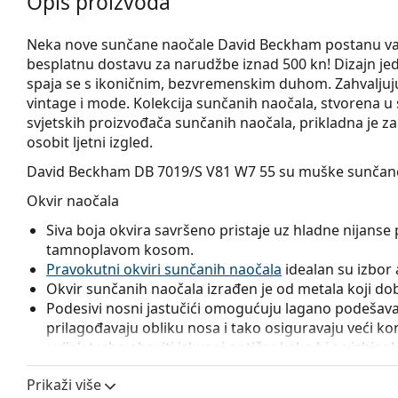
Opis proizvoda
Neka nove sunčane naočale David Beckham postanu vaš om
besplatnu dostavu za narudžbe iznad 500 kn! Dizajn jed
spaja se s ikoničnim, bezvremenskim duhom. Zahvaljujuć
vintage i mode. Kolekcija sunčanih naočala, stvorena u 
svjetskih proizvođača sunčanih naočala, prikladna je z
osobit ljetni izgled.
David Beckham DB 7019/S V81 W7 55
su muške sunčane
Okvir naočala
Siva boja okvira savršeno pristaje uz hladne nijanse p
tamnoplavom kosom.
Pravokutni okviri sunčanih naočala
idealan su izbor a
Okvir sunčanih naočala izrađen je od metala koji dobr
Podesivi nosni jastučići omogućuju lagano podešavanj
prilagođavaju obliku nosa i tako osiguravaju veći k
uvijek treba obaviti iskusni optičar kako bi se izbjeg
Leće naočala
Prikaži više