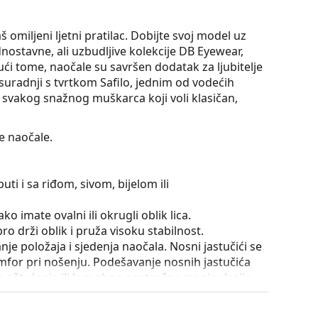
iljeni ljetni pratilac. Dobijte svoj model uz
nostavne, ali uzbudljive kolekcije DB Eyewear,
i tome, naočale su savršen dodatak za ljubitelje
suradnji s tvrtkom Safilo, jednim od vodećih
a svakog snažnog muškarca koji voli klasičan,
 naočale.
uti i sa riđom, sivom, bijelom ili
ko imate ovalni ili okrugli oblik lica.
o drži oblik i pruža visoku stabilnost.
e položaja i sjedenja naočala. Nosni jastučići se
omfor pri nošenju. Podešavanje nosnih jastučića
la oštećenja ili lom zbog nestručne manipulacije.