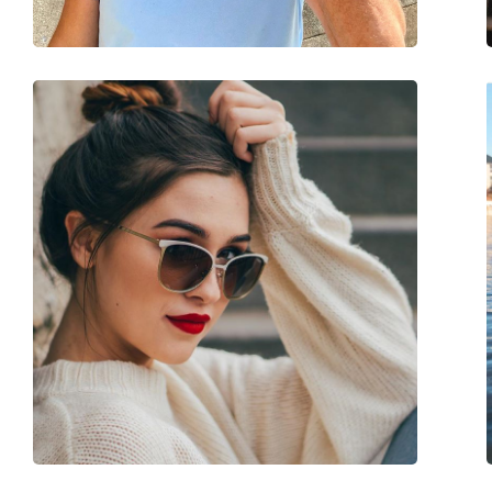
Dodaci
Kutijica:
Da
Krpa za čišćenje:
Da
Ostalo
Spol:
Muške
Kategorija:
Sunčane naočale
Marka:
David Beckham
Upotreba:
Moda
Kod:
DB 7019/S V81 W7 5