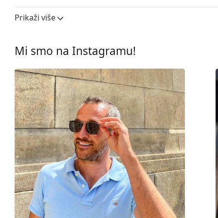
Širina leće:
55 mm
Prikaži više
Materijal leća:
Plastika
UV filtar 400:
Da
Mi smo na Instagramu!
Okviri
Oblik okvira:
Pravokutne
Boja okvira:
Siva
Materijal okvira:
Metal
Veličina:
M
Širina:
136 mm
Dužina drškice:
145 mm
Širina mosta:
20 mm
Težina:
100 g
Prilagodljivi jastučići za nos:
Da