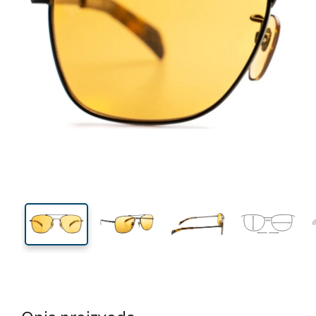
136 mm
Širina
Širina
leće
44 mm
55 mm
Visina leće
Širina leće