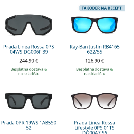
TAKOĐER NA RECEPT
Prada Linea Rossa 0PS
Ray-Ban Justin RB4165
04WS DG006F 39
622/55
244,90 €
126,90 €
Besplatna dostava
&
Besplatna dostava
&
na skladištu
na skladištu
Prada 0PR 19WS 1AB5S0
Prada Linea Rossa
52
Lifestyle 0PS 01TS
DG00A7 56