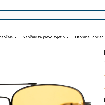
naočale
Naočale
za plavo svjetlo
Otopine i dodaci