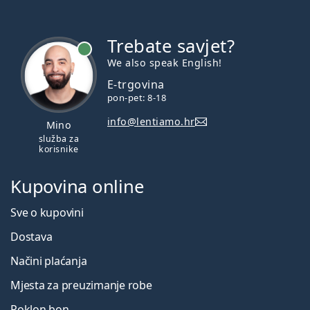
Trebate savjet?
je online
We also speak English!
E-trgovina
pon-pet: 8-18
info@lentiamo.hr
Mino
služba za
korisnike
Kupovina online
Sve o kupovini
Dostava
Načini plaćanja
Mjesta za preuzimanje robe
Poklon bon