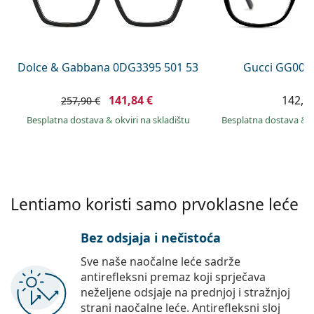
Persol
Prada
Sve marke sunčanih naočala
Dolce & Gabbana 0DG3395 501 53
Gucci GG002
141,84 €
142,9
257,90 €
Besplatna dostava
&
okviri na skladištu
Besplatna dostava
&
Lentiamo koristi samo prvoklasne leće
Bez odsjaja i nečistoća
Sve naše naočalne leće sadrže
antirefleksni premaz koji sprječava
neželjene odsjaje na prednjoj i stražnjoj
strani naočalne leće. Antirefleksni sloj