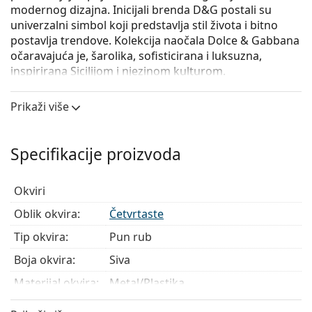
modernog dizajna. Inicijali brenda D&G postali su
univerzalni simbol koji predstavlja stil života i bitno
postavlja trendove. Kolekcija naočala Dolce & Gabbana
očaravajuća je, šarolika, sofisticirana i luksuzna,
inspirirana Sicilijom i njezinom kulturom.
Dolce & Gabbana 0DG3331 3268
su ženske naočale s
Prikaži više
dioptrijom.
Okvir naočala
Specifikacije proizvoda
Siva boja okvira odlično se slaže s hladnim tonom
kože i s riđom, sivom, bijelom ili tamnoplavom
kosom.
Okviri
Četvrtasti okviri idealan su izbor ako imate okrugli,
Oblik okvira:
Četvrtaste
ovalni ili trokutasti oblik lica.
Okvir naočala izrađen je u kombinaciji metala
Tip okvira:
Pun rub
i plastike. Nudi visoku otpornost, čvrstoću
Boja okvira:
Siva
i neobičan stil.
Cijeli okviri su najčešći tip okvira, sastoje se od
Materijal okvira:
Metal/Plastika
središnjeg dijela naočala i para drškica. Svojim
Težina:
100 g
upečatljivim dizajnom pomažu vam naglasiti