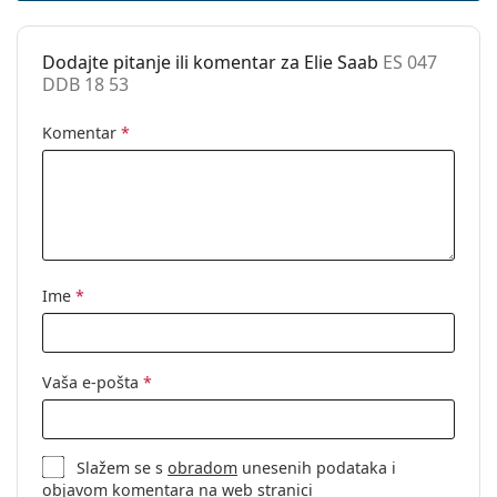
Ovo je medicinski proizvod. Prije uporabe pročitajte
Kutijica:
Da
upute za uporabu.
Dodajte pitanje ili komentar za Elie Saab
ES 047
Krpa za
Da
DDB 18 53
čišćenje:
Ostalo
Komentar
*
Spol:
Ženske
Kategorija:
Dioptrijske naočale
Marka:
Elie Saab
Kod:
ES 047 DDB 18 53
Ime
*
Vaša e-pošta
*
Slažem se s
obradom
unesenih podataka i
objavom komentara na web stranici