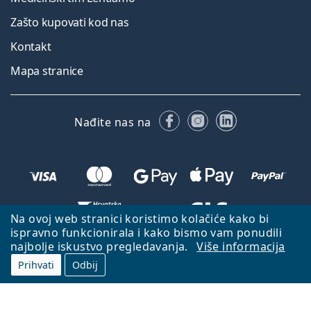
Zašto kupovati kod nas
Kontakt
Mapa stranice
Facebooku
Instagramu
LinkedIn
Nađite nas na
Na ovoj web stranici koristimo kolačiće kako bi
ispravno funkcionirala i kako bismo vam ponudili
Natrag na početnu stranicu
Idi gore
najbolje iskustvo pregledavanja.
Više informacija
Lentiamo.hr je u vlasništvu i upravljanju tvrtke Lentiamo s.r.o., Češka
Prihvati
Odbij
Republika
S vama smo već 18 godina.