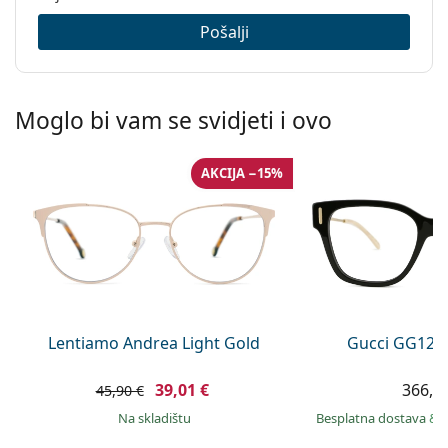
Pošalji
Moglo bi vam se svidjeti i ovo
AKCIJA −15%
Lentiamo Andrea Light Gold
Gucci GG120
39,01 €
366,9
45,90 €
na skladištu
Besplatna dostava
&