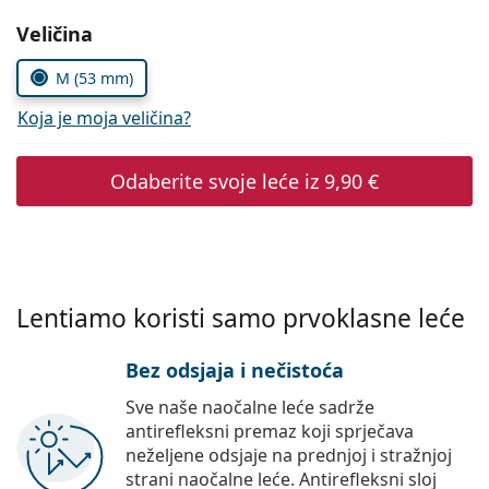
Persol
Odaberite parametre
Veličina
Prada
M (53 mm)
Sve marke sunčanih naočala
Koja je moja veličina?
Odaberite svoje leće iz
9,90 €
Lentiamo koristi samo prvoklasne leće
Bez odsjaja i nečistoća
Sve naše naočalne leće sadrže
antirefleksni premaz koji sprječava
neželjene odsjaje na prednjoj i stražnjoj
strani naočalne leće. Antirefleksni sloj