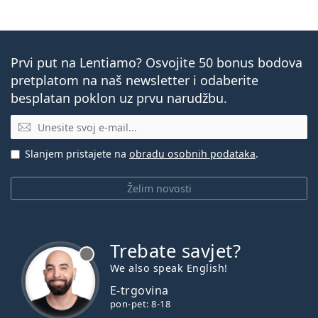
Prvi put na Lentiamo? Osvojite 50 bonus bodova
pretplatom na naš newsletter i odaberite
besplatan poklon uz prvu narudžbu.
E-mail
Slanjem pristajete na
obradu osobnih podataka
.
Želim novosti
Trebate savjet?
je offline
We also speak English!
E-trgovina
pon-pet: 8-18