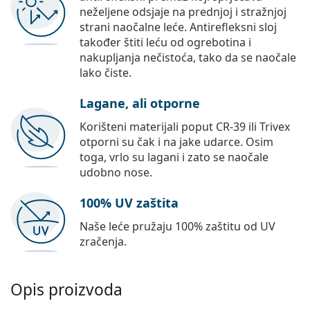
neželjene odsjaje na prednjoj i stražnjoj
strani naočalne leće. Antirefleksni sloj
također štiti leću od ogrebotina i
nakupljanja nečistoća, tako da se naočale
lako čiste.
Lagane, ali otporne
Korišteni materijali poput CR-39 ili Trivex
otporni su čak i na jake udarce. Osim
toga, vrlo su lagani i zato se naočale
udobno nose.
100% UV zaštita
Naše leće pružaju 100% zaštitu od UV
zračenja.
Opis proizvoda