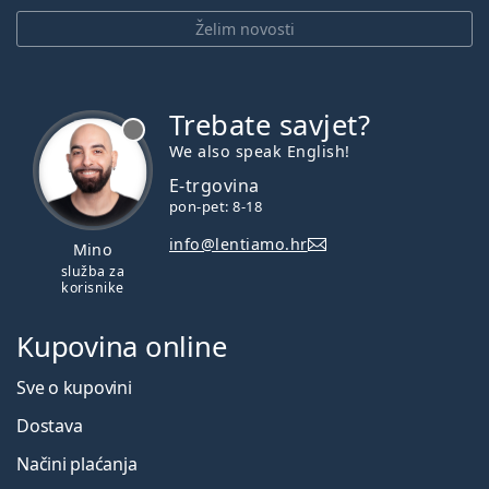
Želim novosti
Trebate savjet?
je offline
We also speak English!
E-trgovina
pon-pet: 8-18
info@lentiamo.hr
Mino
služba za
korisnike
Kupovina online
Sve o kupovini
Dostava
Načini plaćanja