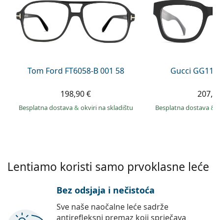
Persol
Prada
Sve marke sunčanih naočala
Tom Ford FT6058-B 001 58
Gucci GG113
198,90 €
207,9
Besplatna dostava
&
okviri na skladištu
Besplatna dostava
&
Lentiamo koristi samo prvoklasne leće
Bez odsjaja i nečistoća
Sve naše naočalne leće sadrže
antirefleksni premaz koji sprječava