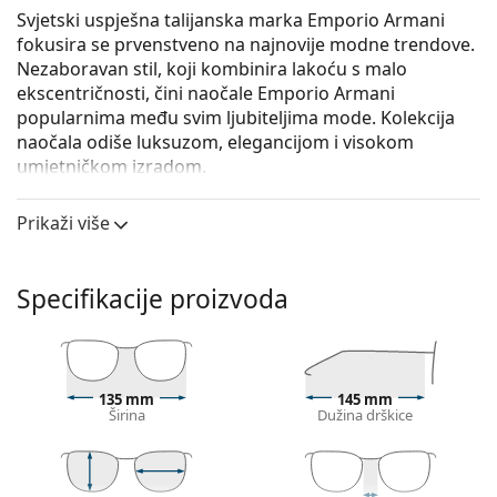
Svjetski uspješna talijanska marka Emporio Armani
fokusira se prvenstveno na najnovije modne trendove.
Nezaboravan stil, koji kombinira lakoću s malo
ekscentričnosti, čini naočale Emporio Armani
popularnima među svim ljubiteljima mode. Kolekcija
naočala odiše luksuzom, elegancijom i visokom
umjetničkom izradom.
Emporio Armani 0EA1103 3001 55
su muške naočale s
Prikaži više
dioptrijom.
Iskoristite značajku virtualnog isprobavanja i
pogledajte kako izgledate s naočalama.
Specifikacije proizvoda
Okvir naočala
Crna boja okvira savršeno pristaje uz hladne nijanse
puti i sa svijetlosmeđom, crnom ili svijetlo
135 mm
145 mm
plavom kosom.
Širina
Dužina drškice
Četvrtasti okviri idealan su izbor ako imate okrugli,
ovalni ili trokutasti oblik lica.
Okvir naočala izrađen je od metala koji dobro drži