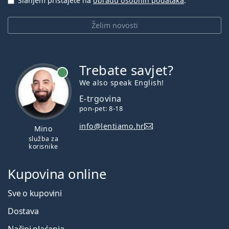
Slanjem pristajete na
obradu osobnih podataka
.
Želim novosti
Trebate savjet?
je online
We also speak English!
E-trgovina
pon-pet: 8-18
info@lentiamo.hr
Mino
služba za
korisnike
Kupovina online
Sve o kupovini
Dostava