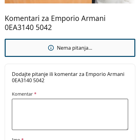
naočala
ako trebate pomoć pri odabiru.
Ovo je medicinski proizvod. Prije uporabe pročitajte
Komentari za Emporio Armani
upute za uporabu.
0EA3140 5042
Nema pitanja...
Dodajte pitanje ili komentar za Emporio Armani
0EA3140 5042
Komentar
*
Ime
*