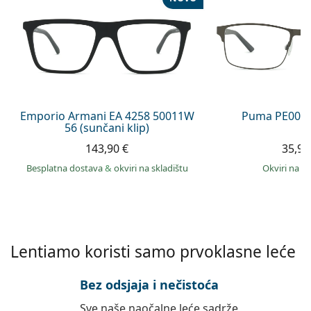
Persol
Prada
Sve marke sunčanih naočala
Emporio Armani EA 4258 50011W
Puma PE0027
56 (sunčani klip)
143,90 €
35,99
Besplatna dostava
&
okviri na skladištu
okviri na s
Lentiamo koristi samo prvoklasne leće
Bez odsjaja i nečistoća
Sve naše naočalne leće sadrže