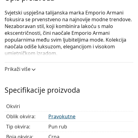
Svjetski uspješna talijanska marka Emporio Armani
fokusira se prvenstveno na najnovije modne trendove.
Nezaboravan stil, koji kombinira lakoću s malo
ekscentričnosti, čini naočale Emporio Armani
popularnima među svim ljubiteljima mode. Kolekcija
naočala odiše luksuzom, elegancijom i visokom
umjetničkom izradom.
Emporio Armani 0EA3140 5042
su muške naočale s
Prikaži više
dioptrijom.
Iskoristite značajku virtualnog isprobavanja i
pogledajte kako izgledate s naočalama.
Specifikacije proizvoda
Okvir naočala
Okviri
Crna boja okvira savršeno pristaje uz hladne nijanse
puti i sa svijetlosmeđom, crnom ili svijetlo
Oblik okvira:
Pravokutne
plavom kosom.
Tip okvira:
Pun rub
Pravokutni okviri idealan su izbor ako imate ovalni
ili okrugli oblik lica.
Boja okvira:
Crna