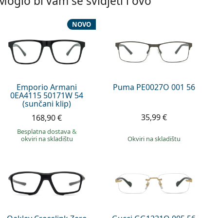
Moglo bi vam se svidjeti i ovo
NOVO
Emporio Armani
Puma PE0027O 001 56
0EA4115 50171W 54
(sunčani klip)
35,99 €
168,90 €
Besplatna dostava
&
okviri na skladištu
okviri na skladištu