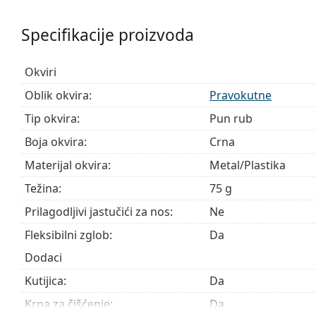
Pribor
Specifikacije proizvoda
Naočale isporučujemo s originalnom futrolom. Boja f
Krpa koja se nalazi u pakiranju idealna je za čišćen
sadržavati tekstilnu vrećicu.
Okviri
Istražite cijelu ponudu
dioptrijskih naočala
kako biste pr
Oblik okvira:
Pravokutne
kupnju naočala
ako trebate pomoć pri odabiru.
Tip okvira:
Pun rub
Ovo je medicinski proizvod. Prije uporabe pročitajte u
Boja okvira:
Crna
Materijal okvira:
Metal/Plastika
Težina:
75 g
Prilagodljivi jastučići za nos:
Ne
Fleksibilni zglob:
Da
Dodaci
Kutijica:
Da
Krpa za čišćenje:
Da