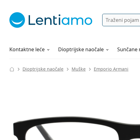
Pretraga
Prijava
Web navigacija
Otopine za leće
Sve o kupovini
Kontaktne leće
Dioptrijske naočale
Sunčane 
Dioptrijske naočale
Muške
Emporio Armani