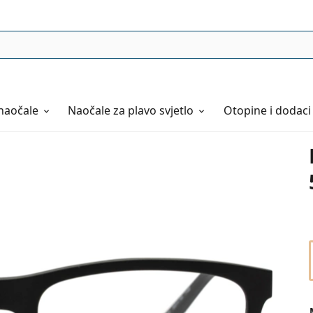
naočale
Naočale
za plavo svjetlo
Otopine i dodaci