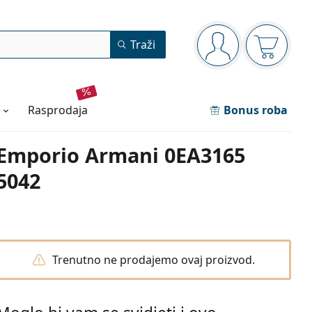
Navigacijska ploča
Traži
ste prijavljeni
Košarica
rasprodaja
Bonus roba
Emporio Armani 0EA3165
5042
Trenutno ne prodajemo ovaj proizvod.