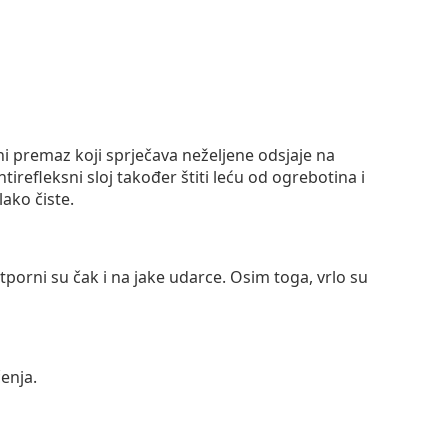
ni premaz koji sprječava neželjene odsjaje na
ntirefleksni sloj također štiti leću od ogrebotina i
lako čiste.
otporni su čak i na jake udarce. Osim toga, vrlo su
enja.