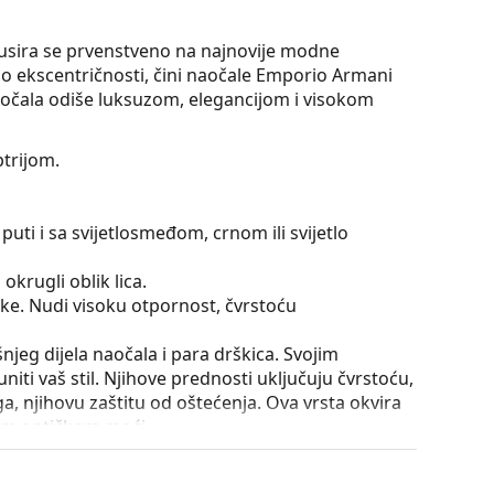
kusira se prvenstveno na najnovije modne
lo ekscentričnosti, čini naočale Emporio Armani
očala odiše luksuzom, elegancijom i visokom
trijom.
puti i sa svijetlosmeđom, crnom ili svijetlo
okrugli oblik lica.
tike. Nudi visoku otpornost, čvrstoću
išnjeg dijela naočala i para drškica. Svojim
iti vaš stil. Njihove prednosti uključuju čvrstoću,
a, njihovu zaštitu od oštećenja. Ova vrsta okvira
ećom optičkom moći.
nje drškica za više od 90° i omogućuje udobnije
iji na lom i duže zadržava pravilno podešavanje.