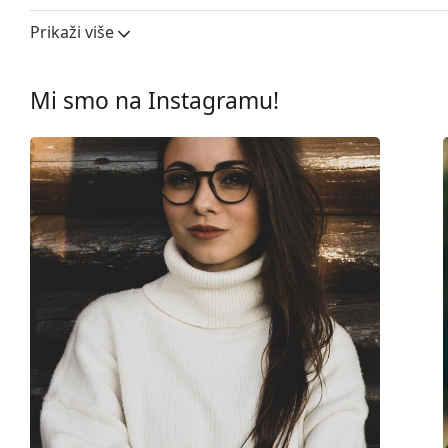
Ostalo
Prikaži više
Spol:
Muške
Kategorija:
Dioptrijske naočale
Mi smo na Instagramu!
Marka:
Emporio Armani