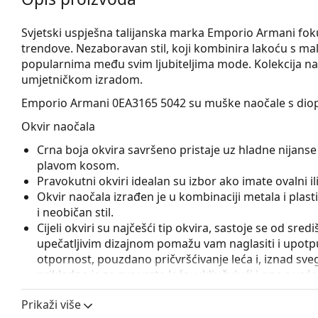
Svjetski uspješna talijanska marka Emporio Armani fo
trendove. Nezaboravan stil, koji kombinira lakoću s ma
popularnima među svim ljubiteljima mode. Kolekcija na
umjetničkom izradom.
Emporio Armani 0EA3165 5042
su muške naočale s diop
Okvir naočala
Crna boja okvira savršeno pristaje uz hladne nijanse 
plavom kosom.
Pravokutni okviri idealan su izbor ako imate ovalni ili 
Okvir naočala izrađen je u kombinaciji metala i plas
i neobičan stil.
Cijeli okviri su najčešći tip okvira, sastoje se od sred
upečatljivim dizajnom pomažu vam naglasiti i upotpun
otpornost, pouzdano pričvršćivanje leća i, iznad sveg
prikladna je za sve vrste leća, uključujući i one s v
Flexi šarka sa ugrađenom oprugom omogućava otvara
Prikaži više
stavljanje naočala. Okvir je zahvaljujući tome otporn