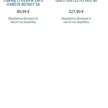
Oakley Crosslink Zero
Gucci GG1221O 005 56
OX8076 807607 56
89,99 €
327,90 €
Besplatna dostava
&
Besplatna dostava
&
okviri na skladištu
okviri na skladištu