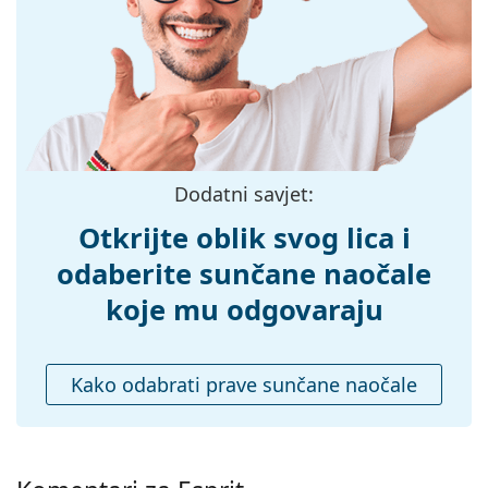
možete pronaći više stilova omiljenih marki.
Širina:
133 mm
Dužina drškice:
140 mm
Širina mosta:
18 mm
Težina:
150 g
Prilagodljivi
Ne
Dodatni savjet:
jastučići za nos:
Dodaci
Otkrijte oblik svog lica i
Kutijica:
Da
odaberite sunčane naočale
Krpa za
Da
koje mu odgovaraju
čišćenje:
Ostalo
Kako odabrati prave sunčane naočale
Spol:
Ženske
Kategorija:
Sunčane naočale
Marka:
Esprit