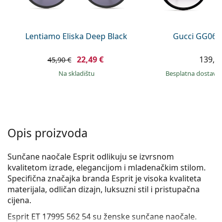
Persol
Prada
Lentiamo Eliska Deep Black
Gucci GG063
Sve marke sunčanih naočala
22,49 €
139,9
45,90 €
na skladištu
Besplatna dostava
Opis proizvoda
Sunčane naočale Esprit odlikuju se izvrsnom
kvalitetom izrade, elegancijom i mladenačkim stilom.
Specifična značajka branda Esprit je visoka kvaliteta
materijala, odličan dizajn, luksuzni stil i pristupačna
cijena.
Esprit ET 17995 562 54
su ženske sunčane naočale.