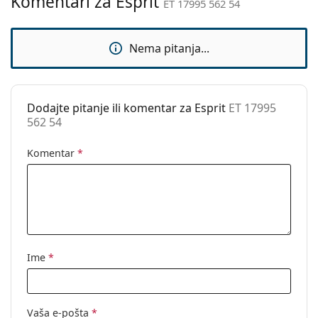
Komentari za Esprit
ET 17995 562 54
Upotreba:
Moda
Kod:
ET 17995 562 54
Nema pitanja...
Dodajte pitanje ili komentar za Esprit
ET 17995
562 54
Komentar
*
Ime
*
Vaša e-pošta
*