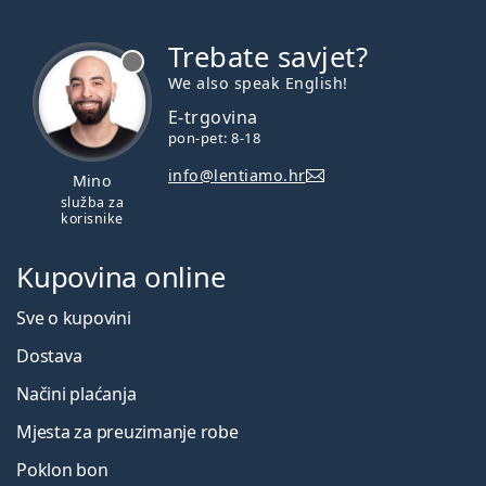
Trebate savjet?
je offline
We also speak English!
E-trgovina
pon-pet: 8-18
info@lentiamo.hr
Mino
služba za
korisnike
Kupovina online
Sve o kupovini
Dostava
Načini plaćanja
Mjesta za preuzimanje robe
Poklon bon