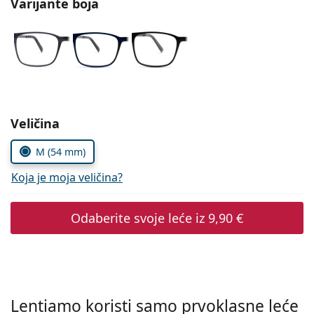
Varijante boja
Persol
Prada
Sve marke sunčanih naočala
Odaberite parametre
Veličina
M (54 mm)
Koja je moja veličina?
Odaberite svoje leće iz
9,90 €
Lentiamo koristi samo prvoklasne leće