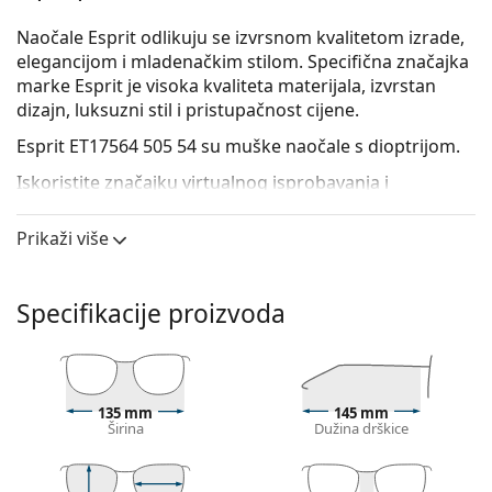
Naočale Esprit odlikuju se izvrsnom kvalitetom izrade,
elegancijom i mladenačkim stilom. Specifična značajka
marke Esprit je visoka kvaliteta materijala, izvrstan
dizajn, luksuzni stil i pristupačnost cijene.
Esprit ET17564 505 54
su muške naočale s dioptrijom.
Iskoristite značajku virtualnog isprobavanja i
pogledajte kako izgledate s naočalama.
Prikaži više
Okvir naočala
Siva boja okvira odlično se slaže s hladnim tonom
kože i s riđom, sivom, bijelom ili tamnoplavom
Specifikacije proizvoda
kosom.
Pravokutni okviri idealan su izbor ako imate ovalni
ili okrugli oblik lica.
Okvir naočala izrađen je od vrlo kvalitetne plastike
135 mm
145 mm
koja nudi visoku otpornost, udobno nošenje
Širina
Dužina drškice
i izniman izgled.
Cijeli okviri su najčešći tip okvira, sastoje se od