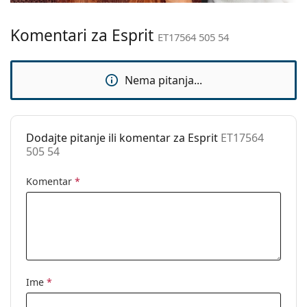
Težina:
100 g
Komentari za Esprit
Prilagodljivi
Ne
ET17564 505 54
jastučići za nos:
Fleksibilni
Ne
Nema pitanja...
zglob:
Dodaci
Kutijica:
Da
Dodajte pitanje ili komentar za Esprit
ET17564
505 54
Krpa za
Da
čišćenje:
Komentar
*
Ostalo
Spol:
Muške
Kategorija:
Dioptrijske naočale
Marka:
Esprit
Kod:
ET17564 505 54
Ime
*