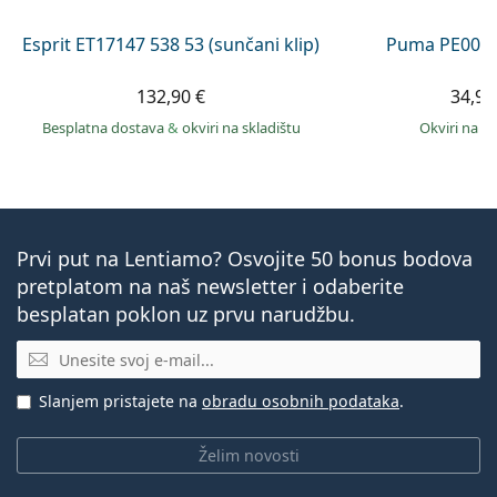
Esprit ET17147 538 53 (sunčani klip)
Puma PE0027
132,90 €
34,99
Besplatna dostava
&
okviri na skladištu
okviri na s
Prvi put na Lentiamo? Osvojite 50 bonus bodova
pretplatom na naš newsletter i odaberite
besplatan poklon uz prvu narudžbu.
E-mail
Slanjem pristajete na
obradu osobnih podataka
.
Želim novosti