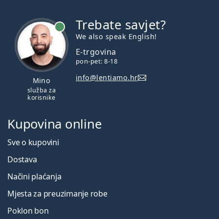
Trebate savjet?
je online
We also speak English!
E-trgovina
pon-pet: 8-18
info@lentiamo.hr
Mino
služba za
korisnike
Kupovina online
Sve o kupovini
Dostava
Načini plaćanja
Mjesta za preuzimanje robe
Poklon bon