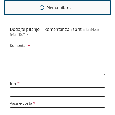
Dodaci
Nema pitanja...
Kutijica:
Da
Krpa za
Da
čišćenje:
Dodajte pitanje ili komentar za Esprit
ET33425
543 48/17
Ostalo
Spol:
Dječje
Komentar
*
Kategorija:
Dioptrijske naočale
Marka:
Esprit
Kod:
ET33425 543 48/17
Ime
*
Vaša e-pošta
*