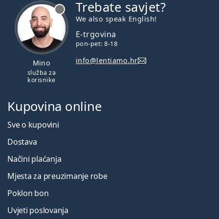
Trebate savjet?
je offline
We also speak English!
E-trgovina
pon-pet: 8-18
info@lentiamo.hr
Mino
služba za
korisnike
Kupovina online
Sve o kupovini
Dostava
Načini plaćanja
Mjesta za preuzimanje robe
Poklon bon
Uvjeti poslovanja