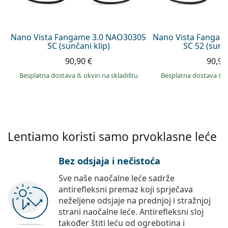
Persol
Prada
Nano Vista Fangame 3.0 NAO30305
Nano Vista Fangam
SC (sunčani klip)
SC 52 (sunča
Sve marke sunčanih naočala
90,90 €
90,90
Besplatna dostava
&
okviri na skladištu
Besplatna dostava
&
Lentiamo koristi samo prvoklasne leće
Bez odsjaja i nečistoća
Sve naše naočalne leće sadrže
antirefleksni premaz koji sprječava
neželjene odsjaje na prednjoj i stražnjoj
strani naočalne leće. Antirefleksni sloj
također štiti leću od ogrebotina i