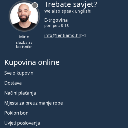
Trebate savjet?
je offline
We also speak English!
E-trgovina
pon-pet: 8-18
info@lentiamo.hr
Mino
služba za
korisnike
Kupovina online
Sve o kupovini
Dostava
Načini plaćanja
Mjesta za preuzimanje robe
Poklon bon
Uvjeti poslovanja