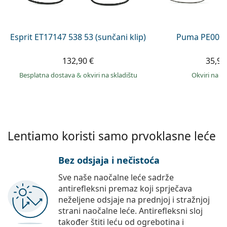
Persol
Prada
Esprit ET17147 538 53 (sunčani klip)
Puma PE0027
Sve marke sunčanih naočala
132,90 €
35,99
Besplatna dostava
&
okviri na skladištu
okviri na s
Lentiamo koristi samo prvoklasne leće
Bez odsjaja i nečistoća
Sve naše naočalne leće sadrže
antirefleksni premaz koji sprječava
neželjene odsjaje na prednjoj i stražnjoj
strani naočalne leće. Antirefleksni sloj
također štiti leću od ogrebotina i