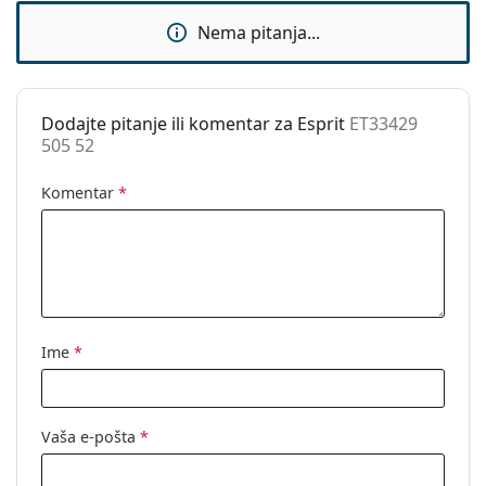
Fleksibilni
Ne
Nema pitanja...
zglob:
Dodaci
Kutijica:
Da
Dodajte pitanje ili komentar za Esprit
ET33429
505 52
Krpa za
Da
čišćenje:
Komentar
*
Ostalo
Spol:
Muške
Kategorija:
Dioptrijske naočale
Marka:
Esprit
Kod:
ET33429 505 52
Ime
*
Vaša e-pošta
*