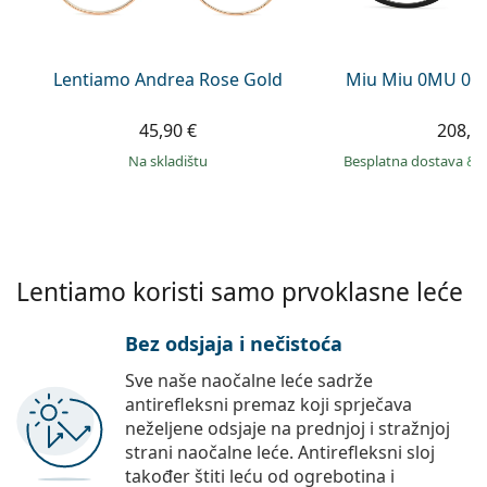
Persol
Prada
Lentiamo Andrea Rose Gold
Miu Miu 0MU 01
Sve marke sunčanih naočala
45,90 €
208,9
na skladištu
Besplatna dostava
&
Lentiamo koristi samo prvoklasne leće
Bez odsjaja i nečistoća
Sve naše naočalne leće sadrže
antirefleksni premaz koji sprječava
neželjene odsjaje na prednjoj i stražnjoj
strani naočalne leće. Antirefleksni sloj
također štiti leću od ogrebotina i