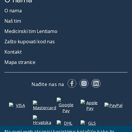
O nama
Naš tim
Medicinski tim Lentiamo
Zašto kupovati kod nas
Kontakt
Mapa stranice
Facebooku
Instagramu
LinkedIn
Nađite nas na
Na ovoj web stranici koristimo kolačiće kako bi