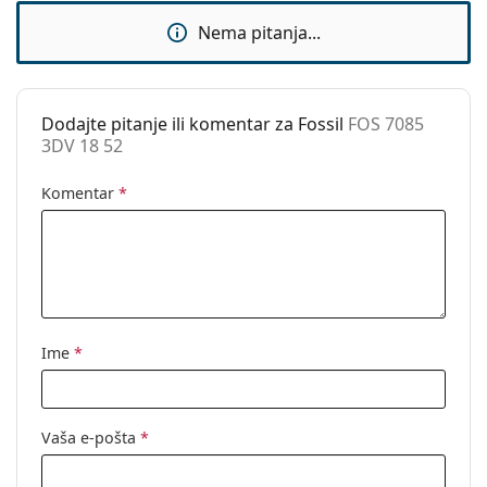
Fleksibilni
Ne
Nema pitanja...
zglob:
Sunčani klip:
Ne
Dodaci
Dodajte pitanje ili komentar za Fossil
FOS 7085
3DV 18 52
Kutijica:
Da
Krpa za
Da
Komentar
*
čišćenje:
Ostalo
Spol:
Ženske
Kategorija:
Dioptrijske naočale
Marka:
Fossil
Ime
*
Kod:
FOS 7085 3DV 18 52
Vaša e-pošta
*