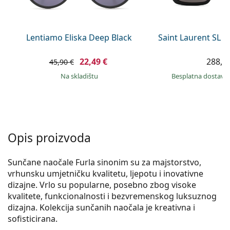
Persol
Prada
Lentiamo Eliska Deep Black
Saint Laurent SL 
Sve marke sunčanih naočala
22,49 €
288,9
45,90 €
na skladištu
Besplatna dostava
Opis proizvoda
Sunčane naočale Furla sinonim su za majstorstvo,
vrhunsku umjetničku kvalitetu, ljepotu i inovativne
dizajne. Vrlo su popularne, posebno zbog visoke
kvalitete, funkcionalnosti i bezvremenskog luksuznog
dizajna. Kolekcija sunčanih naočala je kreativna i
sofisticirana.