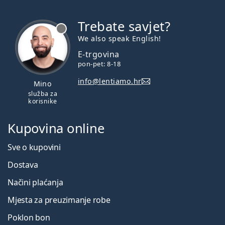
Trebate savjet?
je offline
We also speak English!
E-trgovina
pon-pet: 8-18
info@lentiamo.hr
Mino
služba za
korisnike
Kupovina online
Sve o kupovini
Dostava
Načini plaćanja
Mjesta za preuzimanje robe
Poklon bon