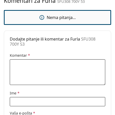
Komentari za Furla
SFU308 700Y 53
Upotreba:
Moda
Kod:
SFU308 700Y 53
Nema pitanja...
Dodajte pitanje ili komentar za Furla
SFU308
700Y 53
Komentar
*
Ime
*
Vaša e-pošta
*