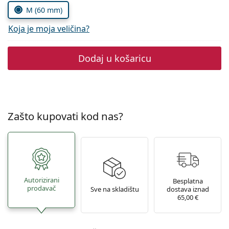
Persol
M (60 mm)
Prada
Koja je moja veličina?
Sve marke sunčanih naočala
Dodaj u košaricu
Zašto kupovati kod nas?
Autorizirani
Besplatna
prodavač
Sve na skladištu
dostava iznad
65,00 €