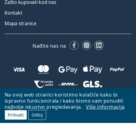
Zašto kupovati kod nas
Kontakt
Mapa stranice
Facebooku
Instagramu
LinkedIn
Nađite nas na
Na ovoj web stranici koristimo kolačiće kako bi
Natrag na početnu stranicu
Idi gore
ispravno funkcionirala i kako bismo vam ponudili
najbolje iskustvo pregledavanja.
Više informacija
Lentiamo.hr je u vlasništvu i upravljanju tvrtke Lentiamo s.r.o., Češka
Republika
S vama smo već 18 godina.
Prihvati
Odbij