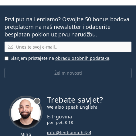
Prvi put na Lentiamo? Osvojite 50 bonus bodova
pretplatom na naš newsletter i odaberite
besplatan poklon uz prvu narudžbu.
E-mail
Slanjem pristajete na
obradu osobnih podataka
.
Želim novosti
Trebate savjet?
je offline
We also speak English!
E-trgovina
pon-pet: 8-18
info@lentiamo.hr
Mino