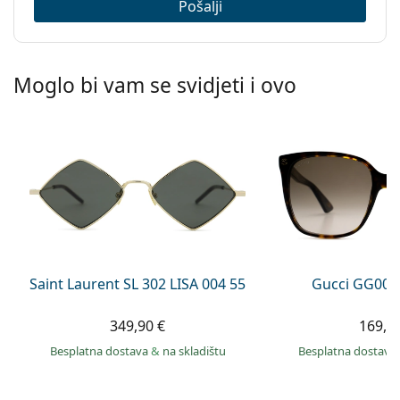
Pošalji
Moglo bi vam se svidjeti i ovo
Saint Laurent SL 302 LISA 004 55
Gucci GG002
349,90 €
169,9
Besplatna dostava
&
na skladištu
Besplatna dostava