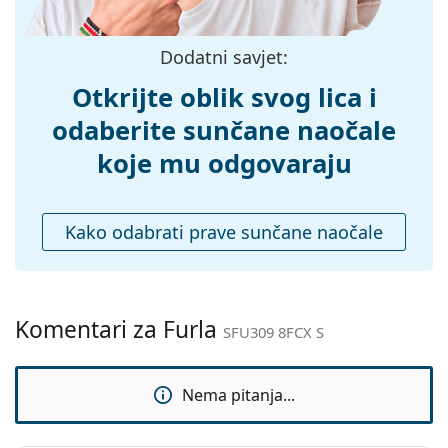
Težina:
45 g
možete pronaći više stilova omiljenih marki.
Prilagodljivi
Da
Dodatni savjet:
jastučići za nos:
Dodaci
Otkrijte oblik svog lica i
Kutijica:
Da
odaberite sunčane naočale
Krpa za
Da
koje mu odgovaraju
čišćenje:
Ostalo
Kako odabrati prave sunčane naočale
Spol:
Ženske
Kategorija:
Sunčane naočale
Marka:
Furla
Komentari za Furla
SFU309 8FCX S
Upotreba:
Moda
Kod:
SFU309 8FCX S
Nema pitanja...