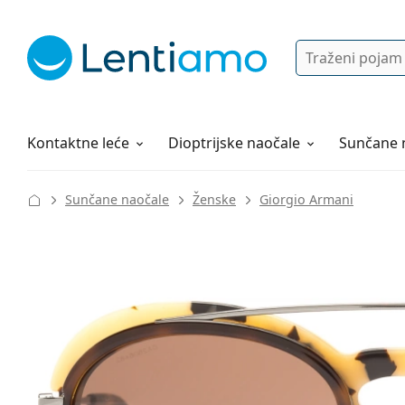
Pretraga
Prijava
Web navigacija
Otopine za leće
Sve o kupovini
Kontaktne leće
Dioptrijske naočale
Sunčane 
Sunčane naočale
Ženske
Giorgio Armani