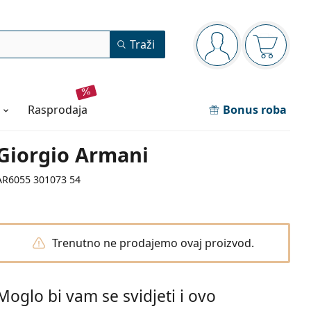
Navigacijska ploča
Traži
ste prijavljeni
Košarica
rasprodaja
Bonus roba
Giorgio Armani
AR6055 301073 54
Trenutno ne prodajemo ovaj proizvod.
Moglo bi vam se svidjeti i ovo