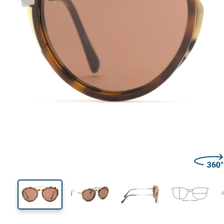
140 mm
Širina
Širina
leće
45 mm
54 mm
Visina leće
Širina leće