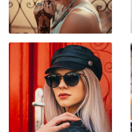
Težina:
45 g
Prilagodljivi jastučići za nos:
Ne
Dodaci
Kutijica:
Da
Krpa za čišćenje:
Da
Ostalo
Spol:
Ženske
Kategorija:
Sunčane naočale
Marka:
Giorgio Armani
Upotreba:
Moda
Kod:
AR6055 301073 54