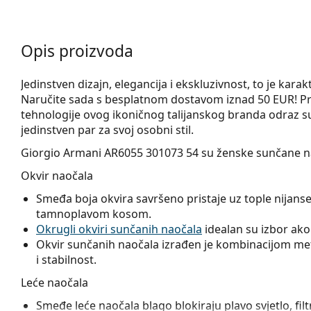
Opis proizvoda
Jedinstven dizajn, elegancija i ekskluzivnost, to je kara
Naručite sada s besplatnom dostavom iznad 50 EUR! Pr
tehnologije ovog ikoničnog talijanskog branda odraz su
jedinstven par za svoj osobni stil.
Giorgio Armani AR6055 301073 54
su ženske sunčane n
Okvir naočala
Smeđa boja okvira savršeno pristaje uz tople nijanse
tamnoplavom kosom.
Okrugli okviri sunčanih naočala
idealan su izbor ako i
Okvir sunčanih naočala izrađen je kombinacijom meta
i stabilnost.
Leće naočala
Smeđe leće naočala blago blokiraju plavo svjetlo, filtr