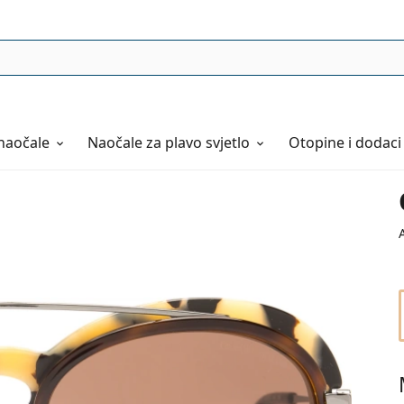
naočale
Naočale
za plavo svjetlo
Otopine i dodaci