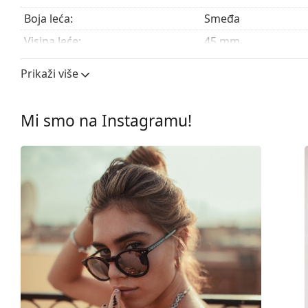
Boja leća:
Smeđa
Visina leće:
45 mm
Širina leće:
54 mm
Prikaži više
Materijal leća:
Plastika
UV filtar 400:
Da
Mi smo na Instagramu!
Okviri
Oblik okvira:
Okrugle
Boja okvira:
Smeđa
Materijal okvira:
Metal/Plastika
Veličina:
M
Širina:
140 mm
Dužina drškice:
140 mm
Širina mosta:
21 mm