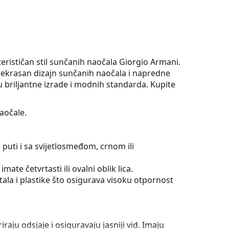
kterističan stil sunčanih naočala Giorgio Armani.
ekrasan dizajn sunčanih naočala i napredne
 briljantne izrade i modnih standarda. Kupite
aočale.
 puti i sa svijetlosmeđom, crnom ili
mate četvrtasti ili ovalni oblik lica.
la i plastike što osigurava visoku otpornost
iraju odsjaje i osiguravaju jasniji vid. Imaju