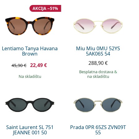
AKCIJA −51%
Lentiamo Tanya Havana
Miu Miu 0MU 52YS
Brown
5AK06S 54
288,90 €
22,49 €
45,90 €
Besplatna dostava
&
na skladištu
na skladištu
Saint Laurent SL 751
Prada 0PR 65ZS ZVN09T
JEANNE 001 50
55