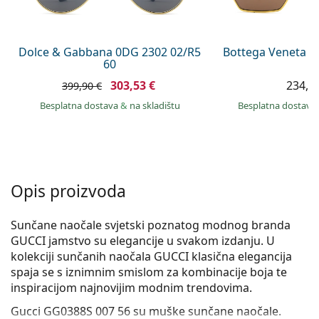
Persol
Prada
Dolce & Gabbana 0DG 2302 02/R5
Bottega Veneta B
60
Sve marke sunčanih naočala
303,53 €
234,9
399,90 €
Besplatna dostava
&
na skladištu
Besplatna dostava
Opis proizvoda
Sunčane naočale svjetski poznatog modnog branda
GUCCI jamstvo su elegancije u svakom izdanju. U
kolekciji sunčanih naočala GUCCI klasična elegancija
spaja se s iznimnim smislom za kombinacije boja te
inspiracijom najnovijim modnim trendovima.
Gucci GG0388S 007 56
su muške sunčane naočale.