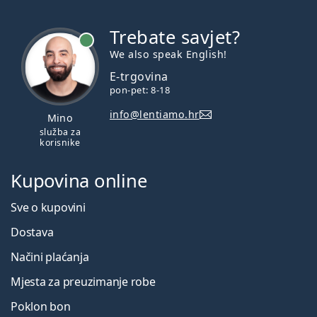
Trebate savjet?
je online
We also speak English!
E-trgovina
pon-pet: 8-18
info@lentiamo.hr
Mino
služba za
korisnike
Kupovina online
Sve o kupovini
Dostava
Načini plaćanja
Mjesta za preuzimanje robe
Poklon bon