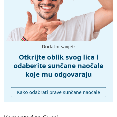
Širina mosta:
17 mm
Težina:
45 g
Prilagodljivi
Da
jastučići za nos:
Dodaci
Kutijica:
Da
Dodatni savjet:
Krpa za
Da
Otkrijte oblik svog lica i
čišćenje:
odaberite sunčane naočale
Ostalo
koje mu odgovaraju
Spol:
Muške
Kategorija:
Sunčane naočale
Kako odabrati prave sunčane naočale
Marka:
Gucci
Upotreba:
Moda
Kod:
GG0388S 007 56