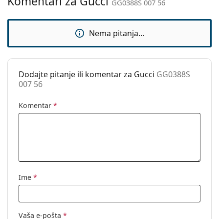
Komentari za Gucci
GG0388S 007 56
Nema pitanja...
Dodajte pitanje ili komentar za Gucci
GG0388S
007 56
Komentar
*
Ime
*
Vaša e-pošta
*