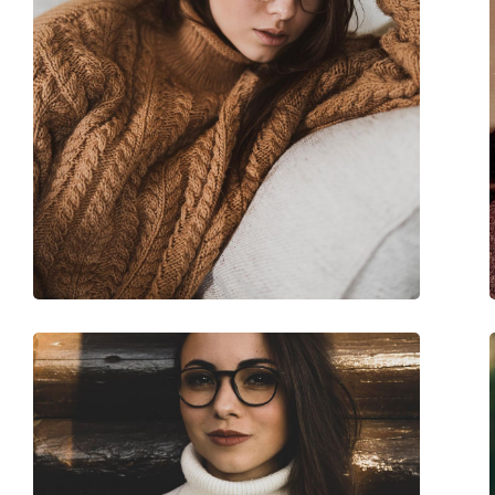
Fleksibilni zglob:
Ne
Sunčani klip:
Ne
Dodaci
Kutijica:
Da
Krpa za čišćenje:
Da
Ostalo
Spol:
Muške
Kategorija:
Dioptrijske naočale
Marka:
Gucci
Kod:
GG0934OA 004 56