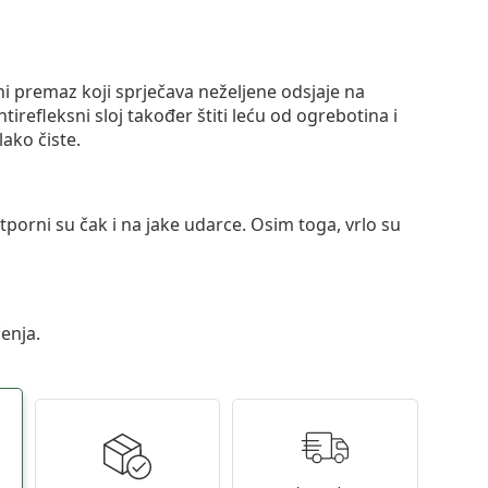
ni premaz koji sprječava neželjene odsjaje na
ntirefleksni sloj također štiti leću od ogrebotina i
lako čiste.
otporni su čak i na jake udarce. Osim toga, vrlo su
enja.