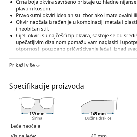
Crna boja okvira savršeno pristaje uz hladne nijanse 
plavom kosom.
Pravokutni okviri idealan su izbor ako imate ovalni ili 
Okvir naočala izrađen je u kombinaciji metala i plas
i neobičan stil.
Cijeli okviri su najčešći tip okvira, sastoje se od sred
upečatljivim dizajnom pomažu vam naglasiti i upotpun
otpornost, pouzdano pričvršćivanje leća i, iznad sveg
prikladna je za sve vrste leća, uključujući i one s v
Podesivi nosni jastučići omogućuju lagano podešavanj
Prikaži više
prilagođavaju obliku nosa i tako osiguravaju veći k
uvijek treba obaviti iskusni optičar kako bi se izbjeg
Specifikacije proizvoda
Pribor
Naočale isporučujemo s originalnom futrolom. Boja f
Krpa koja se nalazi u pakiranju idealna je za čišćen
sadržavati tekstilnu vrećicu.
139 mm
145 mm
Širina
Dužina drškice
Istražite cijelu ponudu
dioptrijskih naočala
kako biste pr
Leće naočala
kupnju naočala
ako trebate pomoć pri odabiru.
Visina leće:
40 mm
Ovo je medicinski proizvod. Prije uporabe pročitajte u