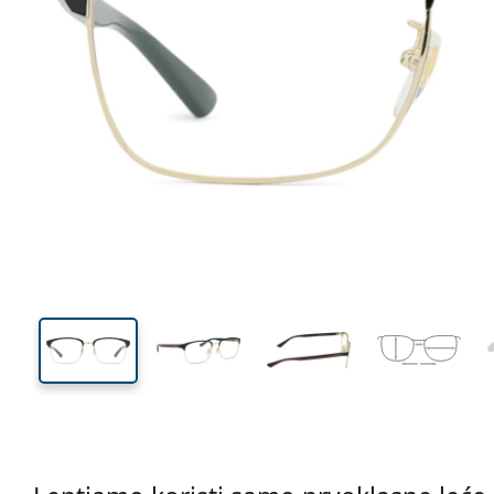
139 mm
Širina
Širina
leće
40 mm
56 mm
Visina leće
Širina leće