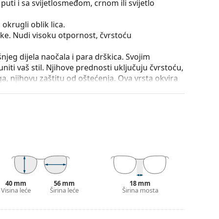
puti i sa svijetlosmeđom, crnom ili svijetlo
okrugli oblik lica.
tike. Nudi visoku otpornost, čvrstoću
išnjeg dijela naočala i para drškica. Svojim
iti vaš stil. Njihove prednosti uključuju čvrstoću,
a, njihovu zaštitu od oštećenja. Ova vrsta okvira
ećom optičkom moći.
e položaja i sjedenja naočala. Nosni jastučići se
omfor pri nošenju. Podešavanje nosnih jastučića
la oštećenja ili lom zbog nestručne manipulacije.
utrole i njena izvedba mogu se razlikovati.
je i njegu naočala. Neki modeli umjesto krpe mogu
40 mm
56 mm
18 mm
onašli više stilova ili provjerite naš
Visina leće
Širina leće
Širina mosta
vodič za
pute za uporabu.