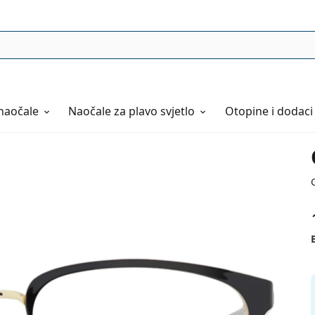
naočale
Naočale
za plavo svjetlo
Otopine i dodaci