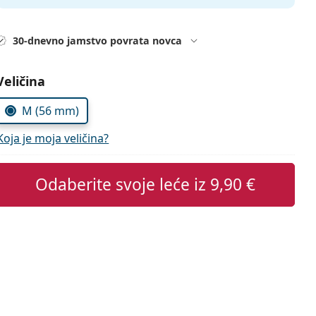
30-dnevno jamstvo povrata novca
Odaberite parametre
Veličina
M (56 mm)
Koja je moja veličina?
Odaberite svoje leće iz
9,90 €