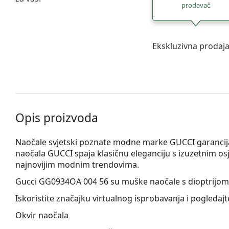
prodavač
Ekskluzivna prodaj
Opis proizvoda
Naočale svjetski poznate modne marke GUCCI garancija 
naočala GUCCI spaja klasičnu eleganciju s izuzetnim osj
najnovijim modnim trendovima.
Gucci GG0934OA 004 56
su muške naočale s dioptrijom
Iskoristite značajku virtualnog isprobavanja i pogledaj
Okvir naočala