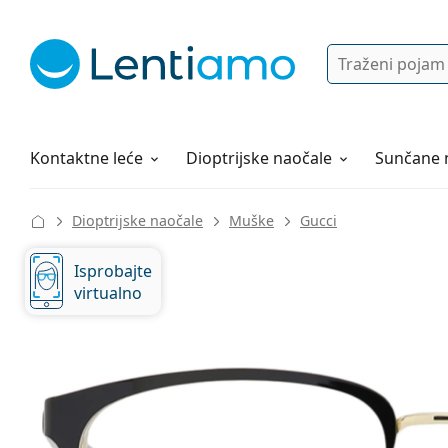
Pretraga
Prijava
Web navigacija
Otopine za leće
Sve o kupovini
Kontaktne leće
Dioptrijske naočale
Sunčane 
Dioptrijske naočale
Muške
Gucci
Isprobajte
virtualno