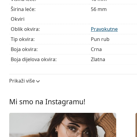
Širina leće:
56 mm
Okviri
Oblik okvira:
Pravokutne
Tip okvira:
Pun rub
Boja okvira:
Crna
Boja dijelova okvira:
Zlatna
Materijal okvira:
Metal/Plastika
Veličina:
M
Prikaži više
Širina:
139 mm
Dužina drškice:
145 mm
Mi smo na Instagramu!
Širina mosta:
18 mm
Težina:
185 g
Prilagodljivi jastučići za nos:
Da