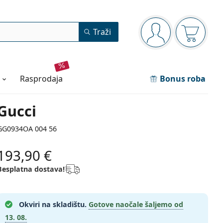
Navigacijska ploča
Traži
ste prijavljeni
Košarica
rasprodaja
Bonus roba
Gucci
GG0934OA 004 56
193,90 €
Besplatna dostava!
Okviri na skladištu.
Gotove naočale šaljemo od
13. 08.