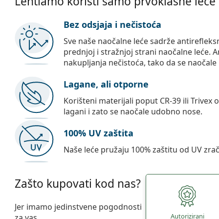
Lentiamo koristi samo prvoklasne leće
Bez odsjaja i nečistoća
Sve naše naočalne leće sadrže antirefleks
prednjoj i stražnjoj strani naočalne leće. A
nakupljanja nečistoća, tako da se naočale 
Lagane, ali otporne
Korišteni materijali poput CR-39 ili Trivex 
lagani i zato se naočale udobno nose.
100% UV zaštita
Naše leće pružaju 100% zaštitu od UV zrač
Zašto kupovati kod nas?
Jer imamo jedinstvene pogodnosti
Autorizirani
za vas.