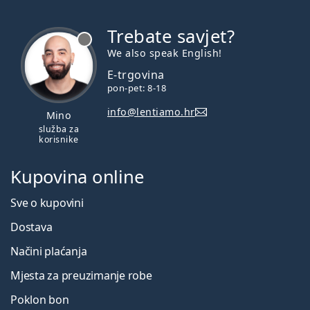
Trebate savjet?
je offline
We also speak English!
E-trgovina
pon-pet: 8-18
info@lentiamo.hr
Mino
služba za
korisnike
Kupovina online
Sve o kupovini
Dostava
Načini plaćanja
Mjesta za preuzimanje robe
Poklon bon