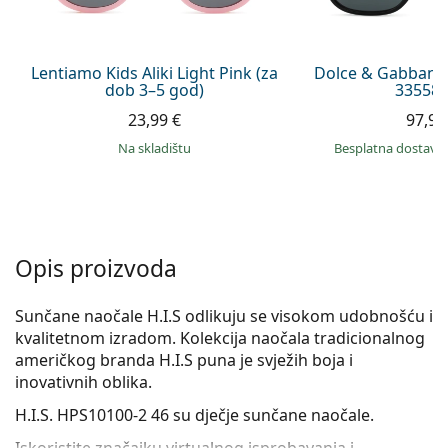
Persol
Prada
Lentiamo Kids Aliki Light Pink (za
Dolce & Gabbana
dob 3–5 god)
335587
Sve marke sunčanih naočala
23,99 €
97,99
na skladištu
Besplatna dostava
Opis proizvoda
Sunčane naočale H.I.S odlikuju se visokom udobnošću i
kvalitetnom izradom. Kolekcija naočala tradicionalnog
američkog branda H.I.S puna je svježih boja i
inovativnih oblika.
H.I.S. HPS10100-2 46
su dječje sunčane naočale.