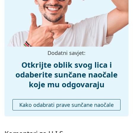
Širina:
113 mm
Dužina drškice:
126 mm
Širina mosta:
17 mm
Težina:
50 g
Prilagodljivi
Ne
Dodatni savjet:
jastučići za nos:
Dodaci
Otkrijte oblik svog lica i
Kutijica:
Ne
odaberite sunčane naočale
Krpa za
Da
koje mu odgovaraju
čišćenje:
Ostalo
Kako odabrati prave sunčane naočale
Spol:
Dječje
Kategorija:
Sunčane naočale
Marka:
H.I.S