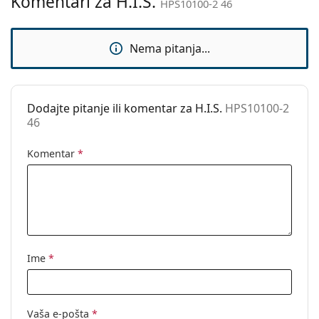
Komentari za H.I.S.
HPS10100-2 46
Upotreba:
Moda
Kod:
HPS10100-2 46
Nema pitanja...
Dodajte pitanje ili komentar za H.I.S.
HPS10100-2
46
Komentar
*
Ime
*
Vaša e-pošta
*