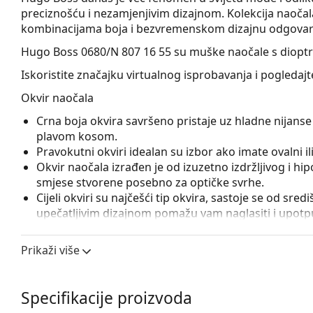
preciznošću i nezamjenjivim dizajnom. Kolekcija naoč
kombinacijama boja i bezvremenskom dizajnu odgovara
Hugo Boss 0680/N 807 16 55
su muške naočale s dioptr
Iskoristite značajku virtualnog isprobavanja i pogledaj
Okvir naočala
Crna boja okvira savršeno pristaje uz hladne nijanse 
plavom kosom.
Pravokutni okviri idealan su izbor ako imate ovalni ili 
Okvir naočala izrađen je od izuzetno izdržljivog i h
smjese stvorene posebno za optičke svrhe.
Cijeli okviri su najčešći tip okvira, sastoje se od sred
upečatljivim dizajnom pomažu vam naglasiti i upotpun
otpornost, pouzdano pričvršćivanje leća i, iznad sveg
prikladna je za sve vrste leća, uključujući i one s v
Prikaži više
Flexi šarka sa ugrađenom oprugom omogućava otvara
stavljanje naočala. Okvir je zahvaljujući tome otporn
Specifikacije proizvoda
Pribor