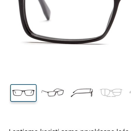
135 mm
Širina
Širina
leće
33 mm
55 mm
Visina leće
Širina leće