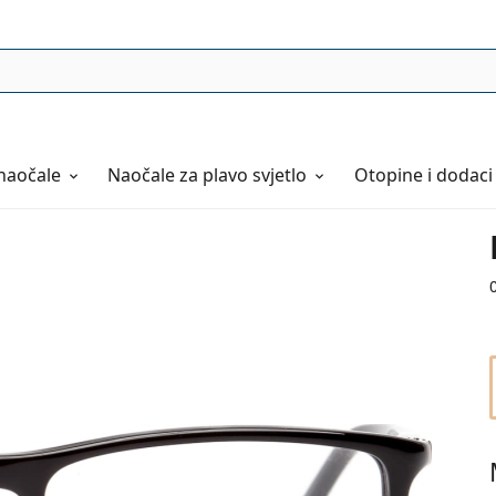
naočale
Naočale
za plavo svjetlo
Otopine i dodaci