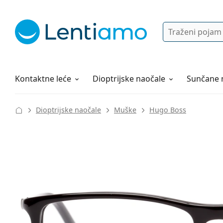
Pretraga
Prijava
Web navigacija
Otopine za leće
Sve o kupovini
Kontaktne leće
Dioptrijske naočale
Sunčane 
Dioptrijske naočale
Muške
Hugo Boss