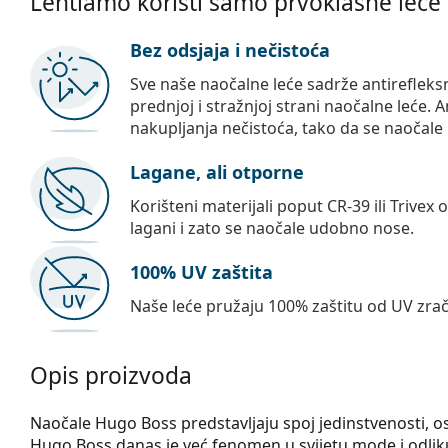
Lentiamo koristi samo prvoklasne leće
Bez odsjaja i nečistoća
Sve naše naočalne leće sadrže antirefleks
prednjoj i stražnjoj strani naočalne leće. A
nakupljanja nečistoća, tako da se naočale 
Lagane, ali otporne
Korišteni materijali poput CR-39 ili Trivex 
lagani i zato se naočale udobno nose.
100% UV zaštita
Naše leće pružaju 100% zaštitu od UV zrač
Opis proizvoda
Naočale Hugo Boss predstavljaju spoj jedinstvenosti, o
Hugo Boss danas je već fenomen u svijetu mode i odliku