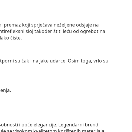
ni premaz koji sprječava neželjene odsjaje na
ntirefleksni sloj također štiti leću od ogrebotina i
lako čiste.
otporni su čak i na jake udarce. Osim toga, vrlo su
enja.
sobnosti i opće elegancije. Legendarni brend
je se visokom kvalitetom korištenih materijala,