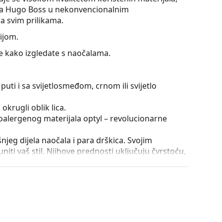
ala Hugo Boss u nekonvencionalnim
 svim prilikama.
ijom.
te kako izgledate s naočalama.
puti i sa svijetlosmeđom, crnom ili svijetlo
okrugli oblik lica.
ipoalergenog materijala optyl – revolucionarne
išnjeg dijela naočala i para drškica. Svojim
iti vaš stil. Njihove prednosti uključuju čvrstoću,
a, njihovu zaštitu od oštećenja. Ova vrsta okvira
ećom optičkom moći.
nje drškica za više od 90° i omogućuje udobnije
iji na lom i duže zadržava pravilno podešavanje.