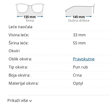
Naočale isporučujemo s originalnom futrolom. Boja f
Krpa koja se nalazi u pakiranju idealna je za čišćen
sadržavati tekstilnu vrećicu.
135 mm
145 mm
Širina
Dužina drškice
Istražite cijelu ponudu
dioptrijskih naočala
kako biste pr
Leće naočala
kupnju naočala
ako trebate pomoć pri odabiru.
Visina leće:
33 mm
Ovo je medicinski proizvod. Prije uporabe pročitajte u
Širina leće:
55 mm
Okviri
Oblik okvira:
Pravokutne
Tip okvira:
Pun rub
Boja okvira:
Crna
Materijal okvira:
Optyl
Veličina:
M
Širina:
135 mm
Prikaži više
Dužina drškice:
145 mm