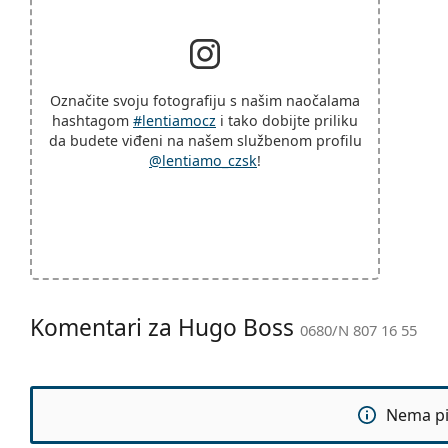
Označite svoju fotografiju s našim naočalama
hashtagom
#lentiamocz
i tako dobijte priliku
da budete viđeni na našem službenom profilu
@lentiamo_czsk
!
Komentari za Hugo Boss
0680/N 807 16 55
Nema pit