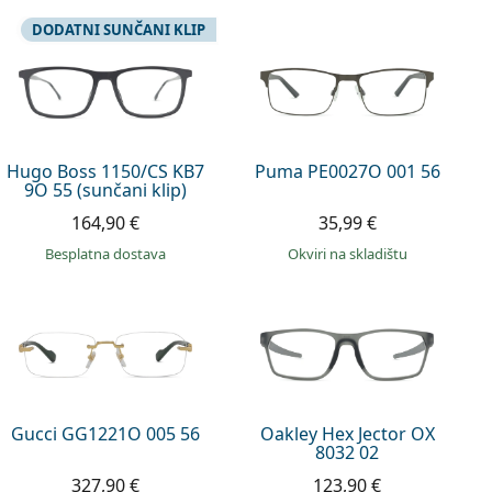
DODATNI SUNČANI KLIP
Hugo Boss 1150/CS KB7
Puma PE0027O 001 56
9O 55 (sunčani klip)
164,90 €
35,99 €
Besplatna dostava
okviri na skladištu
Gucci GG1221O 005 56
Oakley Hex Jector OX
8032 02
327,90 €
123,90 €