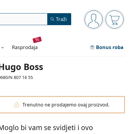
Navigacijska ploča
Traži
ste prijavljeni
Košarica
rasprodaja
Bonus roba
Hugo Boss
0680/N 807 16 55
Trenutno ne prodajemo ovaj proizvod.
Moglo bi vam se svidjeti i ovo