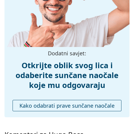
Širina:
143 mm
Dužina drškice:
145 mm
Širina mosta:
17 mm
Težina:
45 g
Prilagodljivi
Ne
Dodatni savjet:
jastučići za nos:
Dodaci
Otkrijte oblik svog lica i
Kutijica:
Da
odaberite sunčane naočale
Krpa za
Da
koje mu odgovaraju
čišćenje:
Ostalo
Kako odabrati prave sunčane naočale
Spol:
Muške
Kategorija:
Sunčane naočale
Marka:
Hugo Boss