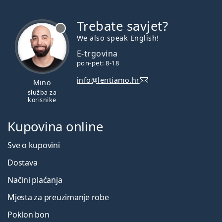
Trebate savjet?
je offline
We also speak English!
E-trgovina
pon-pet: 8-18
info@lentiamo.hr
Mino
služba za
korisnike
Kupovina online
Sve o kupovini
Dostava
Načini plaćanja
Mjesta za preuzimanje robe
Poklon bon