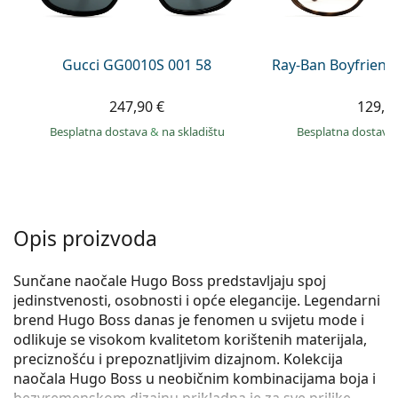
Persol
Prada
Gucci GG0010S 001 58
Ray-Ban Boyfriend
Sve marke sunčanih naočala
247,90 €
129,9
Besplatna dostava
&
na skladištu
Besplatna dostava
Opis proizvoda
Sunčane naočale Hugo Boss predstavljaju spoj
jedinstvenosti, osobnosti i opće elegancije. Legendarni
brend Hugo Boss danas je fenomen u svijetu mode i
odlikuje se visokom kvalitetom korištenih materijala,
preciznošću i prepoznatljivim dizajnom. Kolekcija
naočala Hugo Boss u neobičnim kombinacijama boja i