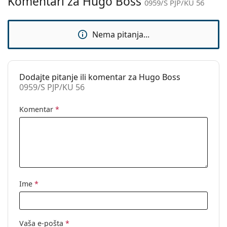
Komentari za Hugo Boss
0959/S PJP/KU 56
Upotreba:
Moda
Kod:
0959/S PJP/KU 56
Nema pitanja...
Dodajte pitanje ili komentar za Hugo Boss
0959/S PJP/KU 56
Komentar
*
Ime
*
Vaša e-pošta
*