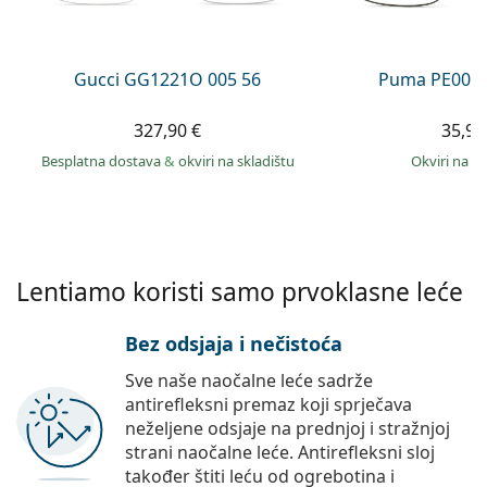
Persol
Prada
Gucci GG1221O 005 56
Puma PE0027
Sve marke sunčanih naočala
327,90 €
35,99
Besplatna dostava
&
okviri na skladištu
okviri na s
Lentiamo koristi samo prvoklasne leće
Bez odsjaja i nečistoća
Sve naše naočalne leće sadrže
antirefleksni premaz koji sprječava
neželjene odsjaje na prednjoj i stražnjoj
strani naočalne leće. Antirefleksni sloj
također štiti leću od ogrebotina i