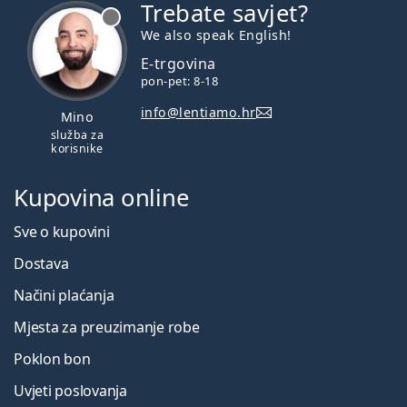
Trebate savjet?
je offline
We also speak English!
E-trgovina
pon-pet: 8-18
info@lentiamo.hr
Mino
služba za
korisnike
Kupovina online
Sve o kupovini
Dostava
Načini plaćanja
Mjesta za preuzimanje robe
Poklon bon
Uvjeti poslovanja