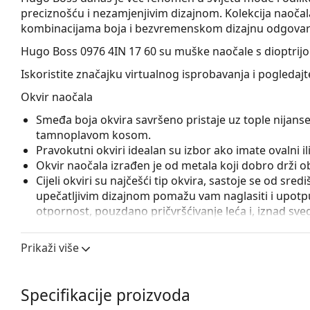
preciznošću i nezamjenjivim dizajnom. Kolekcija naoč
kombinacijama boja i bezvremenskom dizajnu odgovara
Hugo Boss 0976 4IN 17 60
su muške naočale s dioptrij
Iskoristite značajku virtualnog isprobavanja i pogledaj
Okvir naočala
Smeđa boja okvira savršeno pristaje uz tople nijanse
tamnoplavom kosom.
Pravokutni okviri idealan su izbor ako imate ovalni ili 
Okvir naočala izrađen je od metala koji dobro drži obl
Cijeli okviri su najčešći tip okvira, sastoje se od sred
upečatljivim dizajnom pomažu vam naglasiti i upotpun
otpornost, pouzdano pričvršćivanje leća i, iznad sveg
prikladna je za sve vrste leća, uključujući i one s v
Podesivi nosni jastučići omogućuju lagano podešavanj
Prikaži više
prilagođavaju obliku nosa i tako osiguravaju veći k
uvijek treba obaviti iskusni optičar kako bi se izbjeg
Specifikacije proizvoda
Pribor