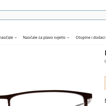
naočale
Naočale
za plavo svjetlo
Otopine i dodaci