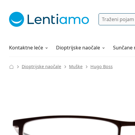
Pretraga
Prijava
Web navigacija
Otopine za leće
Sve o kupovini
Kontaktne leće
Dioptrijske naočale
Sunčane 
Dioptrijske naočale
Muške
Hugo Boss