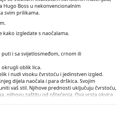
ala Hugo Boss u nekonvencionalnim
 svim prilikama.
om.
te kako izgledate s naočalama.
 puti i sa svijetlosmeđom, crnom ili
okrugli oblik lica.
ik i nudi visoku čvrstoću i jedinstven izgled.
išnjeg dijela naočala i para drškica. Svojim
iti vaš stil. Njihove prednosti uključuju čvrstoću,
a, njihovu zaštitu od oštećenja. Ova vrsta okvira
ećom optičkom moći.
e položaja i sjedenja naočala. Nosni jastučići se
omfor pri nošenju. Podešavanje nosnih jastučića
la oštećenja ili lom zbog nestručne manipulacije.