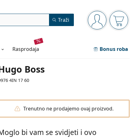
Navigacijska ploča
Traži
ste prijavljeni
Košarica
rasprodaja
Bonus roba
Hugo Boss
0976 4IN 17 60
Trenutno ne prodajemo ovaj proizvod.
Moglo bi vam se svidjeti i ovo