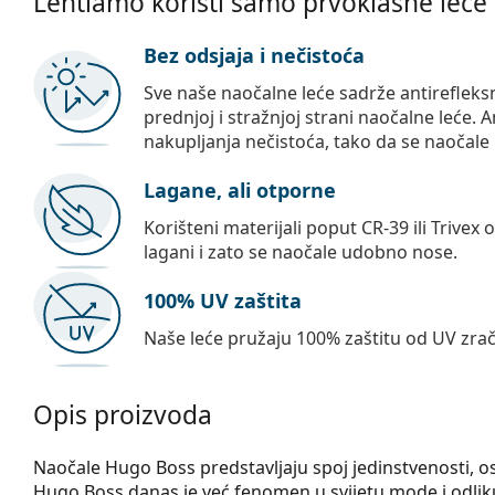
Lentiamo koristi samo prvoklasne leće
Bez odsjaja i nečistoća
Sve naše naočalne leće sadrže antirefleks
prednjoj i stražnjoj strani naočalne leće. A
nakupljanja nečistoća, tako da se naočale 
Lagane, ali otporne
Korišteni materijali poput CR-39 ili Trivex 
lagani i zato se naočale udobno nose.
100% UV zaštita
Naše leće pružaju 100% zaštitu od UV zrač
Opis proizvoda
Naočale Hugo Boss predstavljaju spoj jedinstvenosti, o
Hugo Boss danas je već fenomen u svijetu mode i odliku