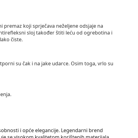
ni premaz koji sprječava neželjene odsjaje na
ntirefleksni sloj također štiti leću od ogrebotina i
lako čiste.
otporni su čak i na jake udarce. Osim toga, vrlo su
enja.
sobnosti i opće elegancije. Legendarni brend
je se visokom kvalitetom korištenih materijala,