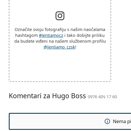
Označite svoju fotografiju s našim naočalama
hashtagom
#lentiamocz
i tako dobijte priliku
da budete viđeni na našem službenom profilu
@lentiamo_czsk
!
Komentari za Hugo Boss
0976 4IN 17 60
Nema pit