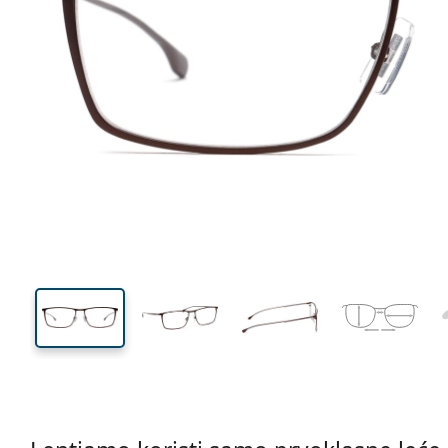
150 mm
Širina
Širina
leće
37 mm
55 mm
Visina leće
Širina leće