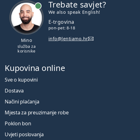
Trebate savjet?
je online
We also speak English!
E-trgovina
pon-pet: 8-18
info@lentiamo.hr
Mino
služba za
korisnike
Kupovina online
Sve o kupovini
Dostava
Načini plaćanja
Mjesta za preuzimanje robe
Poklon bon
Uvjeti poslovanja