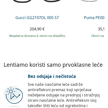
Persol
Prada
Gucci GG2107OL 005 57
Puma PE0027
Sve marke sunčanih naočala
204,90 €
35,99
Besplatna dostava
&
okviri na skladištu
okviri na s
Lentiamo koristi samo prvoklasne leće
Bez odsjaja i nečistoća
Sve naše naočalne leće sadrže
antirefleksni premaz koji sprječava
neželjene odsjaje na prednjoj i stražnjoj
strani naočalne leće. Antirefleksni sloj
također štiti leću od ogrebotina i