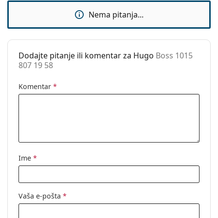
Dodaci
Nema pitanja...
Kutijica:
Da
Krpa za
Da
čišćenje:
Dodajte pitanje ili komentar za Hugo
Boss 1015
807 19 58
Ostalo
Spol:
Muške
Komentar
*
Kategorija:
Dioptrijske naočale
Marka:
Hugo Boss
Kod:
Boss 1015 807 19 58
Ime
*
Vaša e-pošta
*