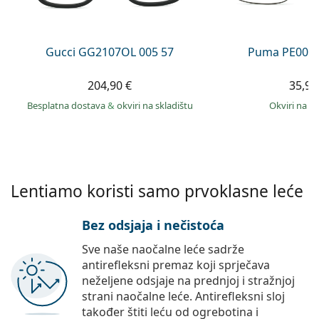
Persol
Prada
Gucci GG2107OL 005 57
Puma PE0027
Sve marke sunčanih naočala
204,90 €
35,99
Besplatna dostava
&
okviri na skladištu
okviri na s
Lentiamo koristi samo prvoklasne leće
Bez odsjaja i nečistoća
Sve naše naočalne leće sadrže
antirefleksni premaz koji sprječava
neželjene odsjaje na prednjoj i stražnjoj
strani naočalne leće. Antirefleksni sloj
također štiti leću od ogrebotina i