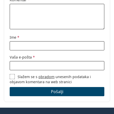
Kategorija:
Dioptrijske naočale
Marka:
Hugo Boss
Kod:
1080 003 19 56
Ime
*
Vaša e-pošta
*
Slažem se s
obradom
unesenih podataka i
objavom komentara na web stranici
Pošalji