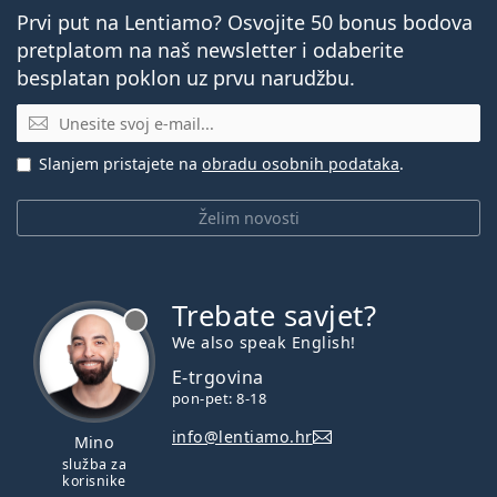
Prvi put na Lentiamo? Osvojite 50 bonus bodova
pretplatom na naš newsletter i odaberite
besplatan poklon uz prvu narudžbu.
E-mail
Slanjem pristajete na
obradu osobnih podataka
.
Želim novosti
Trebate savjet?
je offline
We also speak English!
E-trgovina
pon-pet: 8-18
info@lentiamo.hr
Mino
služba za
korisnike