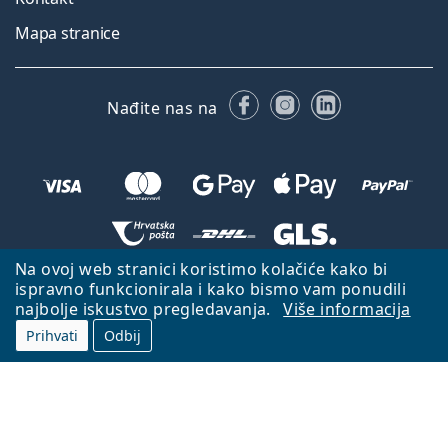
Mapa stranice
Facebooku
Instagramu
LinkedIn
Nađite nas na
Na ovoj web stranici koristimo kolačiće kako bi
Natrag na početnu stranicu
Idi gore
ispravno funkcionirala i kako bismo vam ponudili
najbolje iskustvo pregledavanja.
Više informacija
Lentiamo.hr je u vlasništvu i upravljanju tvrtke Lentiamo s.r.o., Češka
Republika
S vama smo već 18 godina.
Prihvati
Odbij