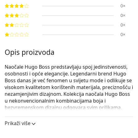
0×
0×
0×
0×
Opis proizvoda
Naočale Hugo Boss predstavljaju spoj jedinstvenosti,
osobnosti i opće elegancije. Legendarni brend Hugo
Boss danas je već fenomen u svijetu mode i odlikuje se
visokom kvalitetom korištenih materijala, preciznošću i
nezamjenjivim dizajnom. Kolekcija naočala Hugo Boss
u nekonvencionalnim kombinacijama boja i
bezvremenskom dizajnu odgovara svim prilikama.
Hugo Boss 1080 003 19 56
su muške naočale s
Prikaži više
dioptrijom.
Iskoristite značajku virtualnog isprobavanja i