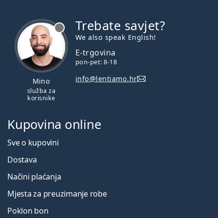
Trebate savjet?
je offline
We also speak English!
E-trgovina
pon-pet: 8-18
info@lentiamo.hr
Mino
služba za
korisnike
Kupovina online
Sve o kupovini
Dostava
Načini plaćanja
Mjesta za preuzimanje robe
Poklon bon