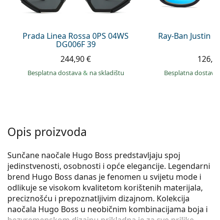
Persol
Prada
Prada Linea Rossa 0PS 04WS
Ray-Ban Justin 
DG006F 39
Sve marke sunčanih naočala
244,90 €
126,9
Besplatna dostava
&
na skladištu
Besplatna dostava
Opis proizvoda
Sunčane naočale Hugo Boss predstavljaju spoj
jedinstvenosti, osobnosti i opće elegancije. Legendarni
brend Hugo Boss danas je fenomen u svijetu mode i
odlikuje se visokom kvalitetom korištenih materijala,
preciznošću i prepoznatljivim dizajnom. Kolekcija
naočala Hugo Boss u neobičnim kombinacijama boja i