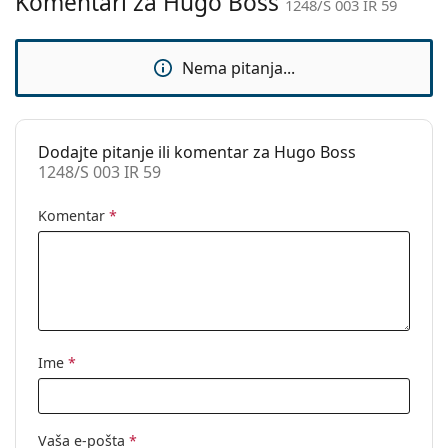
Komentari za Hugo Boss
1248/S 003 IR 59
Upotreba:
Moda
Kod:
1248/S 003 IR 59
Nema pitanja...
Dodajte pitanje ili komentar za Hugo Boss
1248/S 003 IR 59
Komentar
*
Ime
*
Vaša e-pošta
*