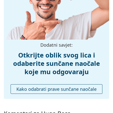
Širina:
139 mm
Dužina drškice:
145 mm
Širina mosta:
16 mm
Težina:
150 g
Prilagodljivi
Ne
Dodatni savjet:
jastučići za nos:
Dodaci
Otkrijte oblik svog lica i
Kutijica:
Da
odaberite sunčane naočale
Krpa za
Da
koje mu odgovaraju
čišćenje:
Ostalo
Kako odabrati prave sunčane naočale
Spol:
Muške
Kategorija:
Sunčane naočale
Marka:
Hugo Boss