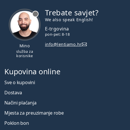
Trebate savjet?
je offline
We also speak English!
E-trgovina
pon-pet: 8-18
info@lentiamo.hr
Mino
služba za
korisnike
Kupovina online
Sve o kupovini
Dostava
Načini plaćanja
Mjesta za preuzimanje robe
Poklon bon