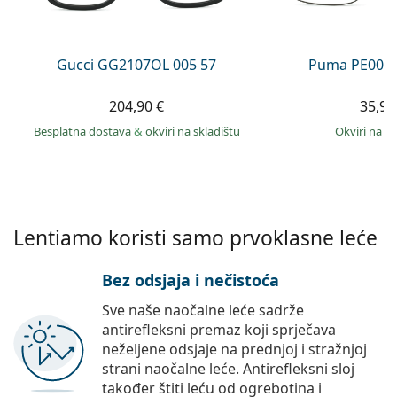
Persol
Prada
Gucci GG2107OL 005 57
Puma PE0027
Sve marke sunčanih naočala
204,90 €
35,99
Besplatna dostava
&
okviri na skladištu
okviri na s
Lentiamo koristi samo prvoklasne leće
Bez odsjaja i nečistoća
Sve naše naočalne leće sadrže
antirefleksni premaz koji sprječava
neželjene odsjaje na prednjoj i stražnjoj
strani naočalne leće. Antirefleksni sloj
također štiti leću od ogrebotina i