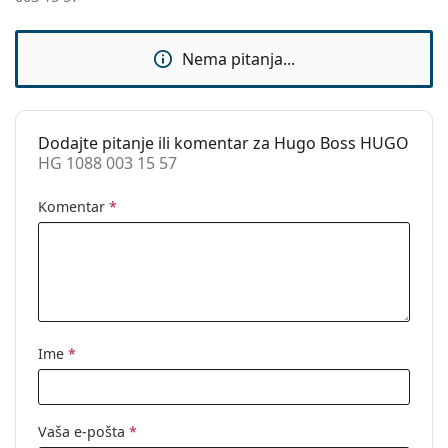
Dodaci
Kutijica:
Da
Nema pitanja...
Krpa za
Da
čišćenje:
Ostalo
Dodajte pitanje ili komentar za Hugo Boss HUGO
HG 1088 003 15 57
Spol:
Muške
Kategorija:
Dioptrijske naočale
Komentar
*
Marka:
Hugo
Kod:
HG 1088 003 15 57
Ime
*
Vaša e-pošta
*