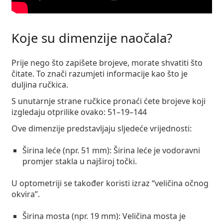
Persol
Prada
Koje su dimenzije naočala?
Sve marke sunčanih naočala
Prije nego što zapišete brojeve, morate shvatiti što
čitate. To znači razumjeti informacije kao što je
duljina ručkica.
S unutarnje strane ručkice pronaći ćete brojeve koji
izgledaju otprilike ovako: 51–19–144
Ove dimenzije predstavljaju sljedeće vrijednosti:
Širina leće (npr. 51 mm):
Širina leće je vodoravni
promjer stakla u najširoj točki.
U optometriji se također koristi izraz “veličina očnog
okvira”.
Širina mosta (npr. 19 mm):
Veličina mosta je