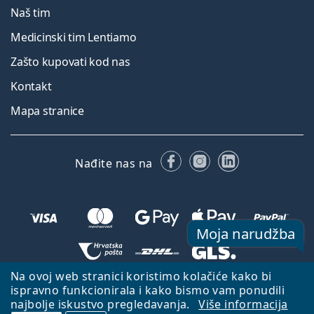
Naš tim
Medicinski tim Lentiamo
Zašto kupovati kod nas
Kontakt
Mapa stranice
Facebooku
Instagramu
LinkedIn
Nađite nas na
Moja narudžba
Na ovoj web stranici koristimo kolačiće kako bi
Natrag na početnu stranicu
Idi gore
ispravno funkcionirala i kako bismo vam ponudili
najbolje iskustvo pregledavanja.
Više informacija
Lentiamo.hr je u vlasništvu i upravljanju tvrtke Lentiamo s.r.o., Češka