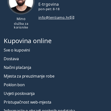
E-trgovina
pon-pet: 8-18
info@lentiamo.hr
Mino
služba za
korisnike
Kupovina online
Sve o kupovini
Dostava
Načini plaćanja
Mjesta za preuzimanje robe
Poklon bon
Uvjeti poslovanja
Pristupačnost web-mjesta
Informacije o obradi osobnih podataka