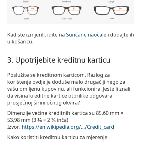
Kad ste izmjerili, idite na
Sunčane naočale
i dodajte ih
u košaricu.
3. Upotrijebite kreditnu karticu
Poslužite se kreditnom karticom. Razlog za
korištenje ovdje je doduše malo drugačiji nego za
vašu omiljenu kupovinu, ali funkcionira. Jeste li znali
da visina kreditne kartice otprilike odgovara
prosječnoj širini očnog okvira?
Dimenzije većine kreditnih kartica su 85,60 mm ×
53,98 mm (3 3⁄8 × 2 1⁄8 inča)
Izvor:
https://en.wikipedia.org/…/Credit_card
Kako koristiti kreditnu karticu za mjerenje: