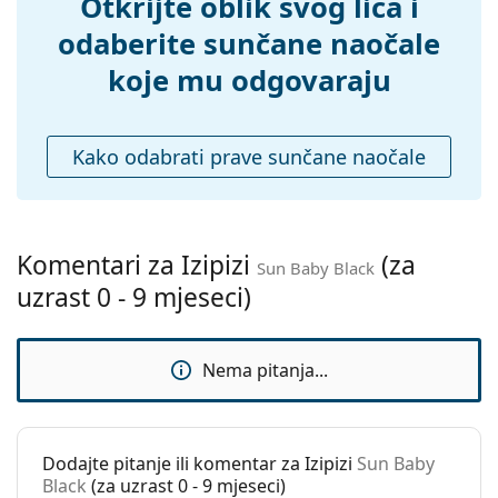
Otkrijte oblik svog lica i
Fleksibilni
Ne
zglob:
odaberite sunčane naočale
Dodaci
koje mu odgovaraju
Kutijica:
Ne
Krpa za
Ne
Kako odabrati prave sunčane naočale
čišćenje:
Ostalo
Spol:
Dječje
Komentari za Izipizi
(za
Dob:
0 - 9 mjeseci
Sun Baby Black
uzrast 0 - 9 mjeseci)
Kategorija:
Sunčane naočale
Marka:
Izipizi
Nema pitanja...
Upotreba:
Moda
Kod:
Sun Baby Black
Dostupno na
Da
Dodajte pitanje ili komentar za Izipizi
Sun Baby
recept:
Black
(za uzrast 0 - 9 mjeseci)