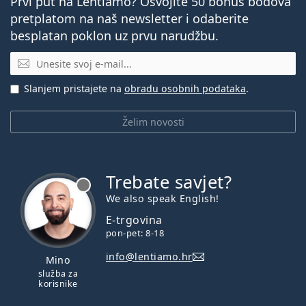
Prvi put na Lentiamo? Osvojite 50 bonus bodova
pretplatom na naš newsletter i odaberite
besplatan poklon uz prvu narudžbu.
E-mail
Slanjem pristajete na
obradu osobnih podataka
.
Želim novosti
Trebate savjet?
je offline
We also speak English!
E-trgovina
pon-pet: 8-18
info@lentiamo.hr
Mino
služba za
korisnike