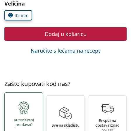
Odaberite parametre
Persol
Veličina
Prada
35 mm
Sve marke sunčanih naočala
Dodaj u košaricu
Naručite s lećama na recept
Zašto kupovati kod nas?
Autorizirani
Besplatna
prodavač
Sve na skladištu
dostava iznad
65,00 €