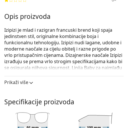
Opis proizvoda
Izipizi je mlad i razigran francuski brend koji spaja
jedinstven stil, originalne kombinacije boja i
funkcionalnu tehnologiju. Izipizi nudi lagane, udobne i
moderne naočale za cijelu obitelj i razne prigode po
vrlo pristupačnim cijenama. Dizajnerske naočale Izipizi
izrađuju se prema vrlo strogim specifikacijama kako bi
se osigurala njihova sigurnost. Linija Baby za najmlađu
djecu također ne sadrži BPA i hipoalergena je. Za
određivanje prave veličine naočala uvijek
Prikaži više
preporučujemo mjerenje parametara prema slici
ispod, posebno za dječje naočale.
Specifikacije proizvoda
Model naočala Baby ima silikonski remen koji pomaže
eliminirati rizik od gubitka naočala i osigurava bolje
prianjanje na glavu tijekom raznih dječjih aktivnosti.
Izipizi Sun Baby Black (za uzrast 0 - 9 mjeseci)
su dječje
91 mm
100 mm