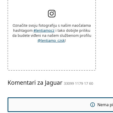
Označite svoju fotografiju s našim naočalama
hashtagom
#lentiamocz
i tako dobijte priliku
da budete viđeni na našem službenom profilu
@lentiamo_czsk
!
Komentari za Jaguar
33099 1179 17 60
Nema pit