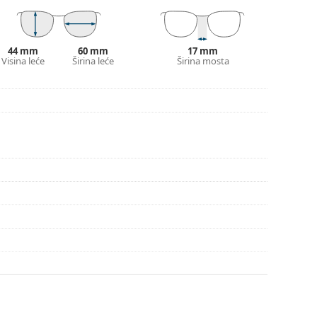
pute za uporabu.
44 mm
60 mm
17 mm
Visina leće
Širina leće
Širina mosta