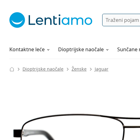
Pretraga
Prijava
Web navigacija
Otopine za leće
Sve o kupovini
Kontaktne leće
Dioptrijske naočale
Sunčane 
Dioptrijske naočale
Ženske
Jaguar