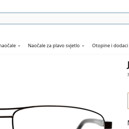
naočale
Naočale
za plavo svjetlo
Otopine i dodaci