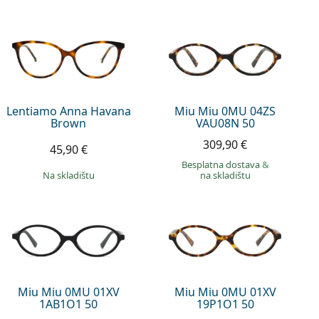
Lentiamo Anna Havana
Miu Miu 0MU 04ZS
Brown
VAU08N 50
309,90 €
45,90 €
Besplatna dostava
&
na skladištu
na skladištu
Miu Miu 0MU 01XV
Miu Miu 0MU 01XV
1AB1O1 50
19P1O1 50