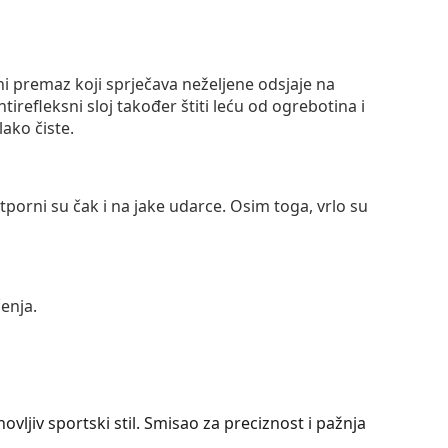
ni premaz koji sprječava neželjene odsjaje na
ntirefleksni sloj također štiti leću od ogrebotina i
lako čiste.
otporni su čak i na jake udarce. Osim toga, vrlo su
enja.
vljiv sportski stil. Smisao za preciznost i pažnja