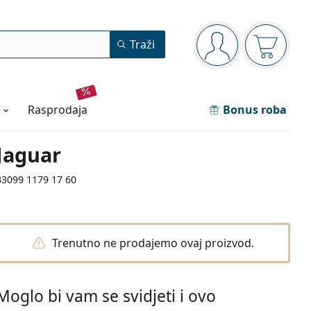
Navigacijska ploča
Traži
ste prijavljeni
Košarica
rasprodaja
Bonus roba
Jaguar
33099 1179 17 60
Trenutno ne prodajemo ovaj proizvod.
Moglo bi vam se svidjeti i ovo