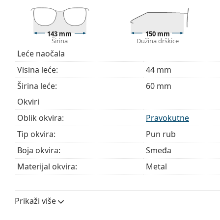
kupnju naočala
ako trebate pomoć pri odabiru.
Ovo je medicinski proizvod. Prije uporabe pročitajte u
143 mm
150 mm
Širina
Dužina drškice
Leće naočala
Visina leće:
44 mm
Širina leće:
60 mm
Okviri
Oblik okvira:
Pravokutne
Tip okvira:
Pun rub
Boja okvira:
Smeđa
Materijal okvira:
Metal
Veličina:
L
Širina:
143 mm
Prikaži više
Dužina drškice:
150 mm