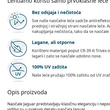
Lentiamo koristi samo prvoklasne leće
Bez odsjaja i nečistoća
Sve naše naočalne leće sadrže antirefleks
prednjoj i stražnjoj strani naočalne leće. A
nakupljanja nečistoća, tako da se naočale 
Lagane, ali otporne
Korišteni materijali poput CR-39 ili Trivex 
lagani i zato se naočale udobno nose.
100% UV zaštita
Naše leće pružaju 100% zaštitu od UV zrač
Opis proizvoda
Naočale Jaguar predstavljaju klasičnu eleganciju i nepono
vidljivi su u svakom detalju naočala Jaguar.