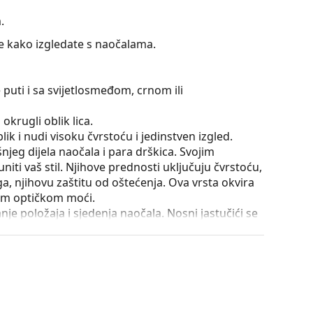
.
te kako izgledate s naočalama.
 puti i sa svijetlosmeđom, crnom ili
okrugli oblik lica.
ik i nudi visoku čvrstoću i jedinstven izgled.
išnjeg dijela naočala i para drškica. Svojim
iti vaš stil. Njihove prednosti uključuju čvrstoću,
a, njihovu zaštitu od oštećenja. Ova vrsta okvira
ećom optičkom moći.
e položaja i sjedenja naočala. Nosni jastučići se
omfor pri nošenju. Podešavanje nosnih jastučića
la oštećenja ili lom zbog nestručne manipulacije.
utrole i njena izvedba mogu se razlikovati.
onašli više stilova ili provjerite naš
vodič za