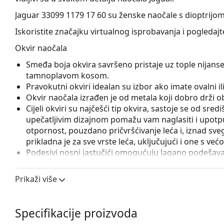
Jaguar 33099 1179 17 60
su ženske naočale s dioptrijom
Iskoristite značajku virtualnog isprobavanja i pogledaj
Okvir naočala
Smeđa boja okvira savršeno pristaje uz tople nijanse
tamnoplavom kosom.
Pravokutni okviri idealan su izbor ako imate ovalni ili 
Okvir naočala izrađen je od metala koji dobro drži obl
Cijeli okviri su najčešći tip okvira, sastoje se od sred
upečatljivim dizajnom pomažu vam naglasiti i upotpun
otpornost, pouzdano pričvršćivanje leća i, iznad sveg
prikladna je za sve vrste leća, uključujući i one s v
Podesivi nosni jastučići omogućuju lagano podešavanj
prilagođavaju obliku nosa i tako osiguravaju veći k
uvijek treba obaviti iskusni optičar kako bi se izbjeg
Prikaži više
Pribor
Naočale isporučujemo s originalnom futrolom. Boja f
Specifikacije proizvoda
Istražite cijelu ponudu
dioptrijskih naočala
kako biste pr