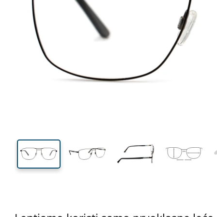
143 mm
Širina
Širina
leće
44 mm
60 mm
Visina leće
Širina leće