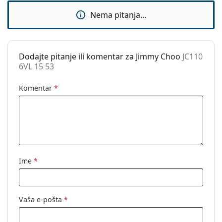
Dodaci
Nema pitanja...
Kutijica:
Da
Krpa za
Da
čišćenje:
Dodajte pitanje ili komentar za Jimmy Choo
JC110
6VL 15 53
Ostalo
Spol:
Ženske
Komentar
*
Kategorija:
Dioptrijske naočale
Marka:
Jimmy Choo
Kod:
JC110 6VL 15 53
Ime
*
Vaša e-pošta
*