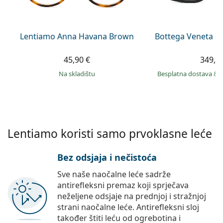
Persol
Prada
Lentiamo Anna Havana Brown
Bottega Veneta B
Sve marke sunčanih naočala
45,90 €
349,9
na skladištu
Besplatna dostava
&
Lentiamo koristi samo prvoklasne leće
Bez odsjaja i nečistoća
Sve naše naočalne leće sadrže
antirefleksni premaz koji sprječava
neželjene odsjaje na prednjoj i stražnjoj
strani naočalne leće. Antirefleksni sloj
također štiti leću od ogrebotina i