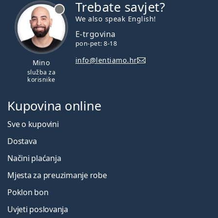
Trebate savjet?
je offline
We also speak English!
E-trgovina
pon-pet: 8-18
info@lentiamo.hr
Mino
služba za
korisnike
Kupovina online
Sve o kupovini
Dostava
Načini plaćanja
Mjesta za preuzimanje robe
Poklon bon
Uvjeti poslovanja