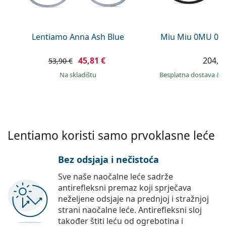
Persol
Prada
Lentiamo Anna Ash Blue
Miu Miu 0MU 01
Sve marke sunčanih naočala
45,81 €
204,9
53,90 €
na skladištu
Besplatna dostava
&
Lentiamo koristi samo prvoklasne leće
Bez odsjaja i nečistoća
Sve naše naočalne leće sadrže
antirefleksni premaz koji sprječava
neželjene odsjaje na prednjoj i stražnjoj
strani naočalne leće. Antirefleksni sloj
također štiti leću od ogrebotina i