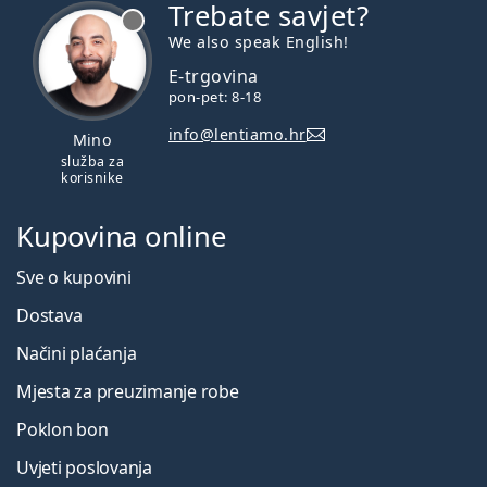
Trebate savjet?
je offline
We also speak English!
E-trgovina
pon-pet: 8-18
info@lentiamo.hr
Mino
služba za
korisnike
Kupovina online
Sve o kupovini
Dostava
Načini plaćanja
Mjesta za preuzimanje robe
Poklon bon
Uvjeti poslovanja