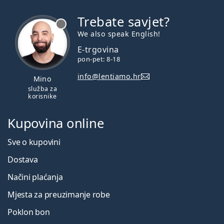
Trebate savjet?
je offline
We also speak English!
E-trgovina
pon-pet: 8-18
info@lentiamo.hr
Mino
služba za
korisnike
Kupovina online
Sve o kupovini
Dostava
Načini plaćanja
Mjesta za preuzimanje robe
Poklon bon