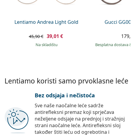
Persol
Prada
Lentiamo Andrea Light Gold
Gucci GG002
Sve marke sunčanih naočala
39,01 €
179,9
45,90 €
na skladištu
Besplatna dostava
&
Lentiamo koristi samo prvoklasne leće
Bez odsjaja i nečistoća
Sve naše naočalne leće sadrže
antirefleksni premaz koji sprječava
neželjene odsjaje na prednjoj i stražnjoj
strani naočalne leće. Antirefleksni sloj
također štiti leću od ogrebotina i