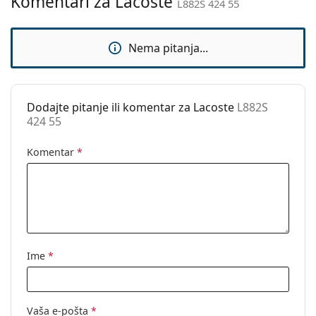
Komentari za Lacoste
L882S 424 55
Upotreba:
Moda
Kod:
L882S 424 55
Nema pitanja...
Dodajte pitanje ili komentar za Lacoste
L882S
424 55
Komentar
*
Ime
*
Vaša e-pošta
*