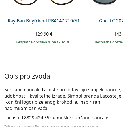
Persol
Prada
Ray-Ban Boyfriend RB4147 710/51
Gucci GG074
Sve marke sunčanih naočala
129,90 €
143,9
Besplatna dostava
&
na skladištu
Besplatna dostava
Opis proizvoda
Sunčane naočale Lacoste predstavljaju spoj elegancije,
udobnosti i kvalitetne izrade. Simbol brenda Lacoste je
ikonični logotip zelenog krokodila, inspiriran
nadimkom osnivača.
Lacoste L882S 424 55
su muške sunčane naočale.