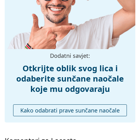
Širina:
135 mm
Dužina drškice:
145 mm
Širina mosta:
18 mm
Težina:
45 g
Prilagodljivi
Ne
Dodatni savjet:
jastučići za nos:
Dodaci
Otkrijte oblik svog lica i
Kutijica:
Da
odaberite sunčane naočale
Krpa za
Ne
koje mu odgovaraju
čišćenje:
Ostalo
Kako odabrati prave sunčane naočale
Spol:
Muške
Kategorija:
Sunčane naočale
Marka:
Lacoste