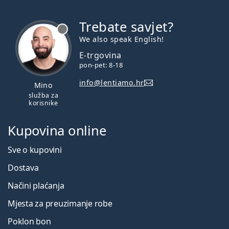
Trebate savjet?
je offline
We also speak English!
E-trgovina
pon-pet: 8-18
info@lentiamo.hr
Mino
služba za
korisnike
Kupovina online
Sve o kupovini
Dostava
Načini plaćanja
Mjesta za preuzimanje robe
Poklon bon