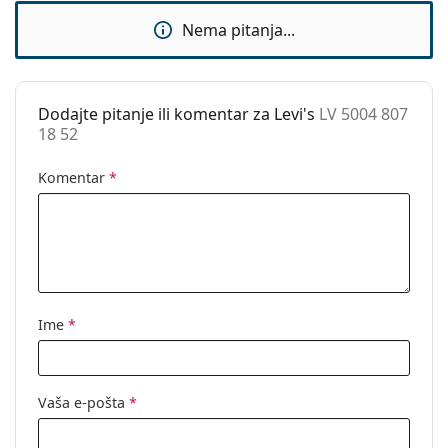
Dodaci
Nema pitanja...
Kutijica:
Da
Krpa za
Da
čišćenje:
Dodajte pitanje ili komentar za Levi's
LV 5004 807
18 52
Ostalo
Spol:
Unisex
Komentar
*
Kategorija:
Dioptrijske naočale
Marka:
Levi´s
Kod:
LV 5004 807 18 52
Ime
*
Vaša e-pošta
*