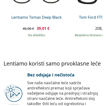
Persol
Prada
Lentiamo Tomas Deep Black
Tom Ford FT56
Sve marke sunčanih naočala
39,01 €
208,9
45,90 €
na skladištu
Besplatna dostava
&
Lentiamo koristi samo prvoklasne leće
Bez odsjaja i nečistoća
Sve naše naočalne leće sadrže
antirefleksni premaz koji sprječava
neželjene odsjaje na prednjoj i stražnjoj
strani naočalne leće. Antirefleksni sloj
također štiti leću od ogrebotina i