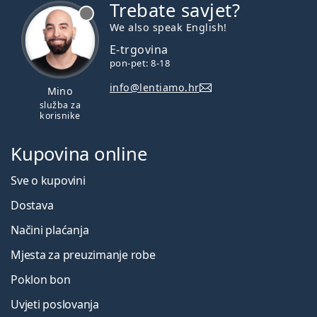
Trebate savjet?
je offline
We also speak English!
E-trgovina
pon-pet: 8-18
info@lentiamo.hr
Mino
služba za
korisnike
Kupovina online
Sve o kupovini
Dostava
Načini plaćanja
Mjesta za preuzimanje robe
Poklon bon
Uvjeti poslovanja