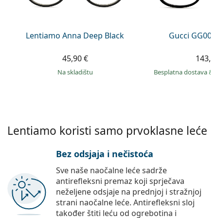
Persol
Prada
Lentiamo Anna Deep Black
Gucci GG002
Sve marke sunčanih naočala
45,90 €
143,9
na skladištu
Besplatna dostava
&
Lentiamo koristi samo prvoklasne leće
Bez odsjaja i nečistoća
Sve naše naočalne leće sadrže
antirefleksni premaz koji sprječava
neželjene odsjaje na prednjoj i stražnjoj
strani naočalne leće. Antirefleksni sloj
također štiti leću od ogrebotina i