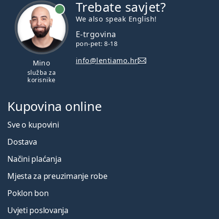
Trebate savjet?
je online
We also speak English!
E-trgovina
pon-pet: 8-18
info@lentiamo.hr
Mino
služba za
korisnike
Kupovina online
Sve o kupovini
Dostava
Načini plaćanja
Mjesta za preuzimanje robe
Poklon bon
Uvjeti poslovanja