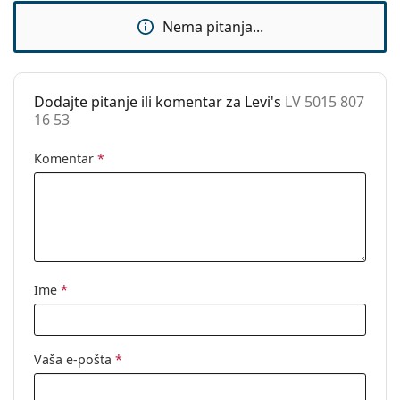
Dodaci
upute za uporabu.
Nema pitanja...
Kutijica:
Da
Krpa za
Da
čišćenje:
Dodajte pitanje ili komentar za Levi's
LV 5015 807
16 53
Ostalo
Spol:
Ženske
Komentar
*
Kategorija:
Dioptrijske naočale
Marka:
Levi´s
Kod:
LV 5015 807 16 53
Ime
*
Vaša e-pošta
*