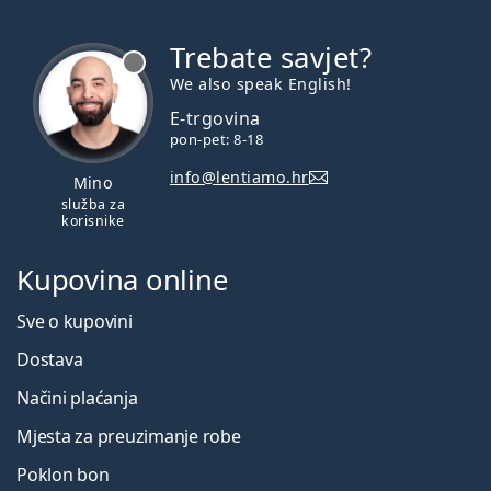
Trebate savjet?
je offline
We also speak English!
E-trgovina
pon-pet: 8-18
info@lentiamo.hr
Mino
služba za
korisnike
Kupovina online
Sve o kupovini
Dostava
Načini plaćanja
Mjesta za preuzimanje robe
Poklon bon