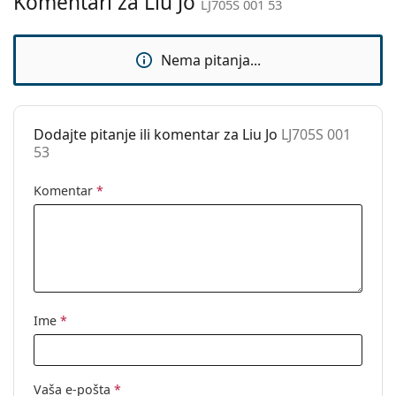
Komentari za Liu Jo
LJ705S 001 53
Upotreba:
Moda
Kod:
LJ705S 001 53
Nema pitanja...
Dodajte pitanje ili komentar za Liu Jo
LJ705S 001
53
Komentar
*
Ime
*
Vaša e-pošta
*