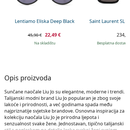
Persol
Prada
Lentiamo Eliska Deep Black
Saint Laurent SL 
Sve marke sunčanih naočala
22,49 €
234,9
45,90 €
na skladištu
Besplatna dostava
Opis proizvoda
Sunčane naočale Liu Jo su elegantne, moderne i trendi.
Talijanski modni brand Liu Jo popularan je zbog svoje
lakoće i prirodnosti, a već godinama spada među
najpriznatije svjetske brandove. Osnovna inspiracija za
kolekciju naočala Liu Jo je prirodna ljepota i
senzualnost svake žene. Jednostavan, tipično talijanski