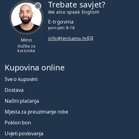
Trebate savjet?
je offline
We also speak English!
E-trgovina
pon-pet: 8-18
info@lentiamo.hr
Mino
služba za
korisnike
Kupovina online
Sve o kupovini
Dostava
Načini plaćanja
Mjesta za preuzimanje robe
Poklon bon
Uvjeti poslovanja