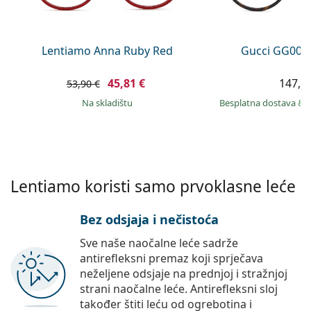
Persol
Prada
Lentiamo Anna Ruby Red
Gucci GG002
Sve marke sunčanih naočala
45,81 €
147,9
53,90 €
na skladištu
Besplatna dostava
&
Lentiamo koristi samo prvoklasne leće
Bez odsjaja i nečistoća
Sve naše naočalne leće sadrže
antirefleksni premaz koji sprječava
neželjene odsjaje na prednjoj i stražnjoj
strani naočalne leće. Antirefleksni sloj
također štiti leću od ogrebotina i