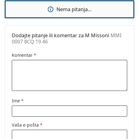
Sunčani klip:
Ne
Nema pitanja...
Dodaci
Kutijica:
Da
Dodajte pitanje ili komentar za M Missoni
MMI
Krpa za
Da
0007 8CQ 19 46
čišćenje:
Ostalo
Komentar
*
Spol:
Ženske
Kategorija:
Dioptrijske naočale
Marka:
M Missoni
Kod:
MMI 0007 8CQ 19 46
Ime
*
Vaša e-pošta
*