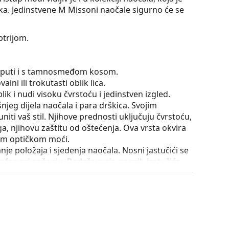
aka. Jedinstvene M Missoni naočale sigurno će se
ptrijom.
se puti i s tamnosmeđom kosom.
lni ili trokutasti oblik lica.
ik i nudi visoku čvrstoću i jedinstven izgled.
išnjeg dijela naočala i para drškica. Svojim
iti vaš stil. Njihove prednosti uključuju čvrstoću,
a, njihovu zaštitu od oštećenja. Ova vrsta okvira
ećom optičkom moći.
e položaja i sjedenja naočala. Nosni jastučići se
omfor pri nošenju. Podešavanje nosnih jastučića
la oštećenja ili lom zbog nestručne manipulacije.
utrole i njena izvedba mogu se razlikovati.
je i njegu naočala. Neki modeli umjesto krpe mogu