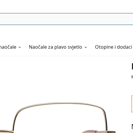
naočale
Naočale
za plavo svjetlo
Otopine i dodaci