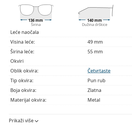
Istražite cijelu ponudu
dioptrijskih naočala
kako biste pr
kupnju naočala
ako trebate pomoć pri odabiru.
136 mm
140 mm
Širina
Dužina drškice
Ovo je medicinski proizvod. Prije uporabe pročitajte u
Leće naočala
Visina leće:
49 mm
Širina leće:
55 mm
Okviri
Oblik okvira:
Četvrtaste
Tip okvira:
Pun rub
Boja okvira:
Zlatna
Materijal okvira:
Metal
Veličina:
M
Širina:
136 mm
Prikaži više
Dužina drškice:
140 mm