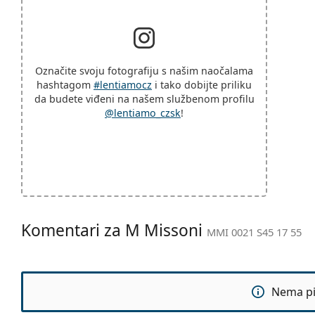
Označite svoju fotografiju s našim naočalama
hashtagom
#lentiamocz
i tako dobijte priliku
da budete viđeni na našem službenom profilu
@lentiamo_czsk
!
Komentari za M Missoni
MMI 0021 S45 17 55
Nema pit