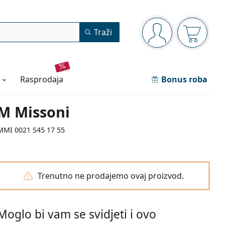
Navigacijska ploča
Traži
ste prijavljeni
Košarica
rasprodaja
Bonus roba
M Missoni
MMI 0021 S45 17 55
Trenutno ne prodajemo ovaj proizvod.
Moglo bi vam se svidjeti i ovo