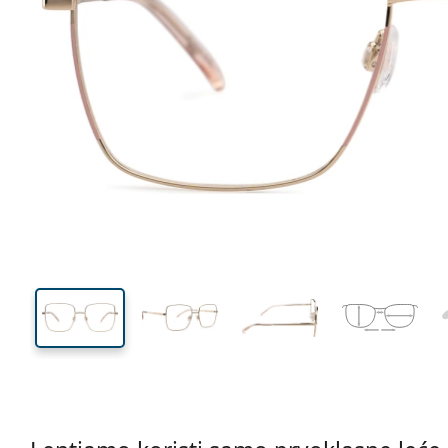
136 mm
Širina
Širina
leće
49 mm
55 mm
Visina leće
Širina leće