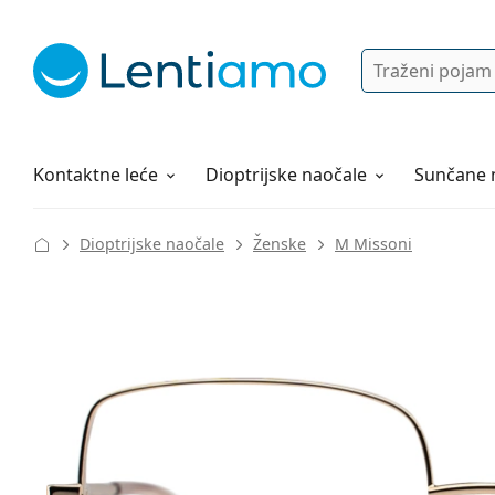
Pretraga
Prijava
Web navigacija
Otopine za leće
Sve o kupovini
Kontaktne leće
Dioptrijske naočale
Sunčane 
Dioptrijske naočale
Ženske
M Missoni