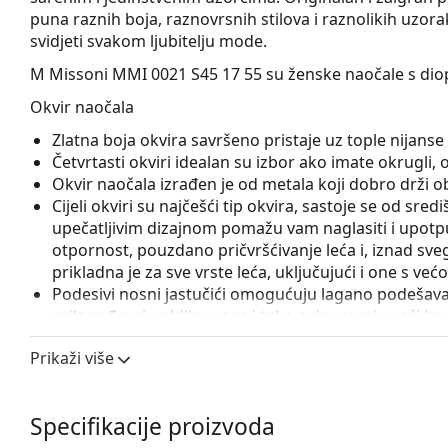
puna raznih boja, raznovrsnih stilova i raznolikih uzor
svidjeti svakom ljubitelju mode.
M Missoni MMI 0021 S45 17 55
su ženske naočale s dio
Okvir naočala
Zlatna boja okvira savršeno pristaje uz tople nijan
Četvrtasti okviri idealan su izbor ako imate okrugli, ova
Okvir naočala izrađen je od metala koji dobro drži obl
Cijeli okviri su najčešći tip okvira, sastoje se od sred
upečatljivim dizajnom pomažu vam naglasiti i upotpun
otpornost, pouzdano pričvršćivanje leća i, iznad sveg
prikladna je za sve vrste leća, uključujući i one s v
Podesivi nosni jastučići omogućuju lagano podešavanj
prilagođavaju obliku nosa i tako osiguravaju veći k
uvijek treba obaviti iskusni optičar kako bi se izbjeg
Prikaži više
Pribor
Naočale isporučujemo s originalnom futrolom. Boja f
Specifikacije proizvoda
Krpa koja se nalazi u pakiranju idealna je za čišćen
sadržavati tekstilnu vrećicu.