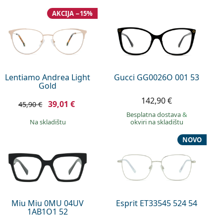
AKCIJA −15%
Lentiamo Andrea Light
Gucci GG0026O 001 53
Gold
142,90 €
39,01 €
45,90 €
Besplatna dostava
&
na skladištu
okviri na skladištu
NOVO
Miu Miu 0MU 04UV
Esprit ET33545 524 54
1AB1O1 52