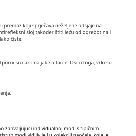
ni premaz koji sprječava neželjene odsjaje na
ntirefleksni sloj također štiti leću od ogrebotina i
lako čiste.
otporni su čak i na jake udarce. Osim toga, vrlo su
enja.
 zahvaljujući individualnoj modi s tipičnim
tup modi vidljiv je i u kolekciji naočala, koja je