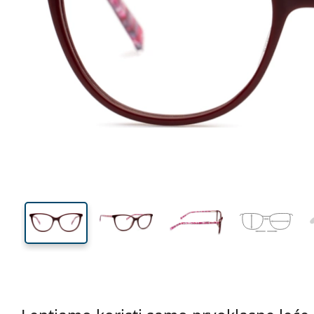
132 mm
Širina
Širina
leće
42 mm
54 mm
Visina leće
Širina leće