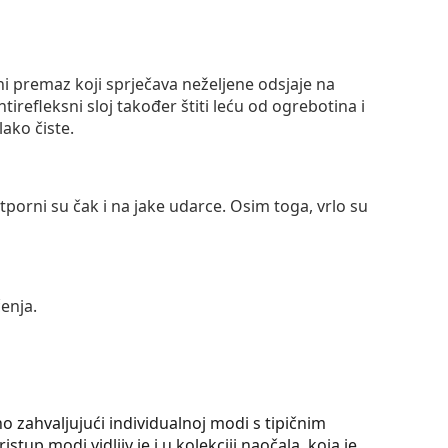
ni premaz koji sprječava neželjene odsjaje na
ntirefleksni sloj također štiti leću od ogrebotina i
lako čiste.
otporni su čak i na jake udarce. Osim toga, vrlo su
enja.
 zahvaljujući individualnoj modi s tipičnim
tup modi vidljiv je i u kolekciji naočala, koja je