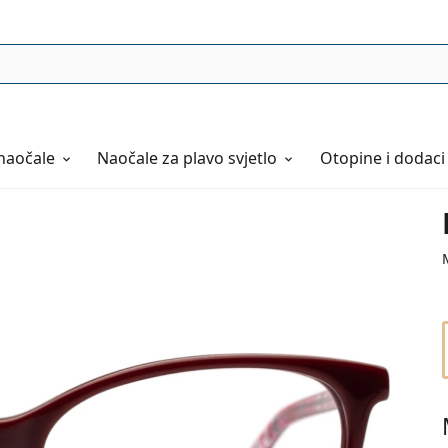
naočale
Naočale
za plavo svjetlo
Otopine i dodaci