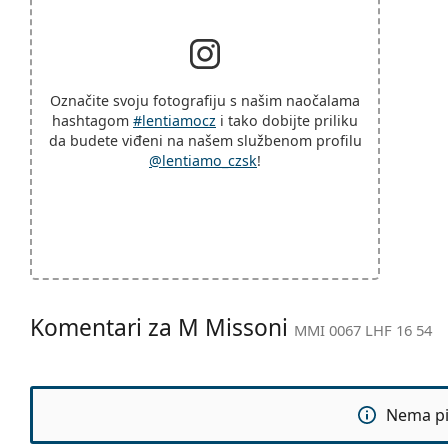
Označite svoju fotografiju s našim naočalama
hashtagom
#lentiamocz
i tako dobijte priliku
da budete viđeni na našem službenom profilu
@lentiamo_czsk
!
Komentari za M Missoni
MMI 0067 LHF 16 54
Nema pit