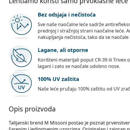
Lentiamo koristi samo prvoklasne leće
Bez odsjaja i nečistoća
Sve naše naočalne leće sadrže antirefleks
prednjoj i stražnjoj strani naočalne leće. A
nakupljanja nečistoća, tako da se naočale 
Lagane, ali otporne
Korišteni materijali poput CR-39 ili Trivex 
lagani i zato se naočale udobno nose.
100% UV zaštita
Naše leće pružaju 100% zaštitu od UV zrač
Opis proizvoda
Talijanski brend M Missoni postao je poznat prvenstveno
šarenim i jedinstvenim uzorcima. Originalan i zaigran pris