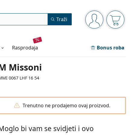
Navigacijska ploča
Traži
ste prijavljeni
Košarica
rasprodaja
Bonus roba
M Missoni
MMI 0067 LHF 16 54
Trenutno ne prodajemo ovaj proizvod.
Moglo bi vam se svidjeti i ovo