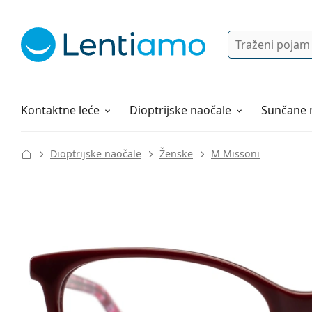
Pretraga
Prijava
Web navigacija
Otopine za leće
Sve o kupovini
Kontaktne leće
Dioptrijske naočale
Sunčane 
Dioptrijske naočale
Ženske
M Missoni