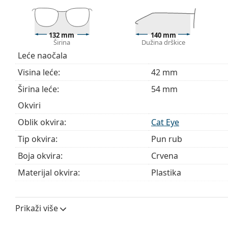
Istražite cijelu ponudu
dioptrijskih naočala
kako biste pr
kupnju naočala
ako trebate pomoć pri odabiru.
Ovo je medicinski proizvod. Prije uporabe pročitajte u
132 mm
140 mm
Širina
Dužina drškice
Leće naočala
Visina leće:
42 mm
Širina leće:
54 mm
Okviri
Oblik okvira:
Cat Eye
Tip okvira:
Pun rub
Boja okvira:
Crvena
Materijal okvira:
Plastika
Veličina:
M
Širina:
132 mm
Prikaži više
Dužina drškice:
140 mm