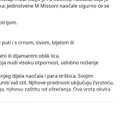
aka. Jedinstvene M Missoni naočale sigurno će se
ptrijom.
puti i s crnom, sivom, bijelom ili
ni ili dijamantni oblik lica.
 koja nudi visoku otpornost, udobno nošenje
išnjeg dijela naočala i para drškica. Svojim
iti vaš stil. Njihove prednosti uključuju čvrstoću,
a, njihovu zaštitu od oštećenja. Ova vrsta okvira
ećom optičkom moći.
utrole i njena izvedba mogu se razlikovati.
je i njegu naočala. Neki modeli umjesto krpe mogu