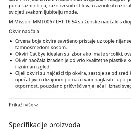
puna raznih boja, raznovrsnih stilova i raznolikih uzor
svidjeti svakom ljubitelju mode.
M Missoni MMI 0067 LHF 16 54
su ženske naočale s dio
Okvir naočala
Crvena boja okvira savršeno pristaje uz tople nijanse 
tamnosmeđom kosom.
Okviri Cat Eye idealan su izbor ako imate srcoliki, oval
Okvir naočala izrađen je od vrlo kvalitetne plastike
i izniman izgled.
Cijeli okviri su najčešći tip okvira, sastoje se od sred
upečatljivim dizajnom pomažu vam naglasiti i upotpun
otpornost, pouzdano pričvršćivanje leća i, iznad sveg
prikladna je za sve vrste leća, uključujući i one s v
Pribor
Prikaži više
Naočale isporučujemo s originalnom futrolom. Boja f
Krpa koja se nalazi u pakiranju idealna je za čišćen
Specifikacije proizvoda
sadržavati tekstilnu vrećicu.