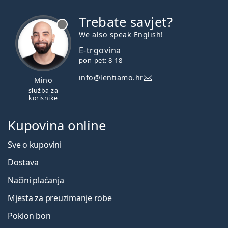
Trebate savjet?
je offline
We also speak English!
E-trgovina
pon-pet: 8-18
info@lentiamo.hr
Mino
služba za
korisnike
Kupovina online
Sve o kupovini
Dostava
Načini plaćanja
Mjesta za preuzimanje robe
Poklon bon