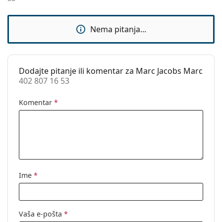
Sunčani klip:
Ne
Ovo je medicinski proizvod. Prije uporabe pročitajte
upute za uporabu.
Dodaci
Nema pitanja...
Kutijica:
Da
Krpa za
Da
čišćenje:
Dodajte pitanje ili komentar za Marc Jacobs Marc
402 807 16 53
Ostalo
Spol:
Ženske
Komentar
*
Kategorija:
Dioptrijske naočale
Marka:
Marc Jacobs
Kod:
402 807 16 53
Ime
*
Vaša e-pošta
*