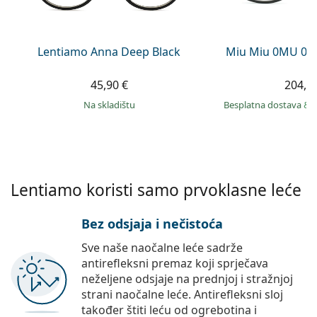
Persol
Prada
Lentiamo Anna Deep Black
Miu Miu 0MU 09
Sve marke sunčanih naočala
45,90 €
204,9
na skladištu
Besplatna dostava
&
Lentiamo koristi samo prvoklasne leće
Bez odsjaja i nečistoća
Sve naše naočalne leće sadrže
antirefleksni premaz koji sprječava
neželjene odsjaje na prednjoj i stražnjoj
strani naočalne leće. Antirefleksni sloj
također štiti leću od ogrebotina i